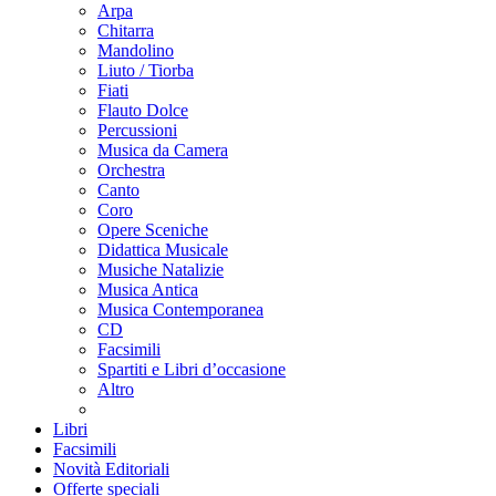
Arpa
Chitarra
Mandolino
Liuto / Tiorba
Fiati
Flauto Dolce
Percussioni
Musica da Camera
Orchestra
Canto
Coro
Opere Sceniche
Didattica Musicale
Musiche Natalizie
Musica Antica
Musica Contemporanea
CD
Facsimili
Spartiti e Libri d’occasione
Altro
Libri
Facsimili
Novità Editoriali
Offerte speciali