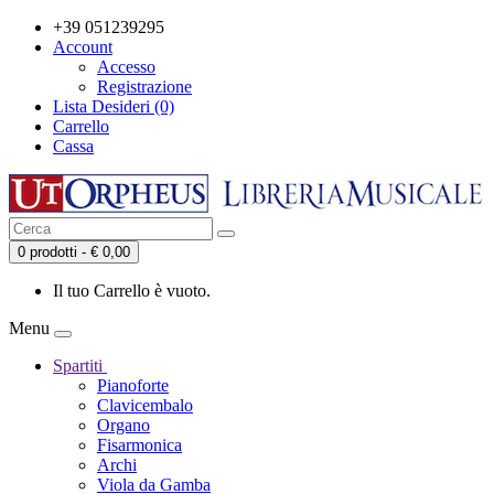
+39 051239295
Account
Accesso
Registrazione
Lista Desideri (0)
Carrello
Cassa
0 prodotti - € 0,00
Il tuo Carrello è vuoto.
Menu
Spartiti
Pianoforte
Clavicembalo
Organo
Fisarmonica
Archi
Viola da Gamba