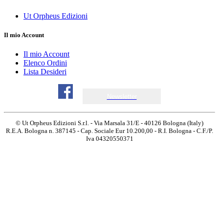
Ut Orpheus Edizioni
Il mio Account
Il mio Account
Elenco Ordini
Lista Desideri
Newsletter
© Ut Orpheus Edizioni S.r.l. - Via Marsala 31/E - 40126 Bologna (Italy)
R.E.A. Bologna n. 387145 - Cap. Sociale Eur 10.200,00 - R.I. Bologna - C.F./P.
Iva 04320550371