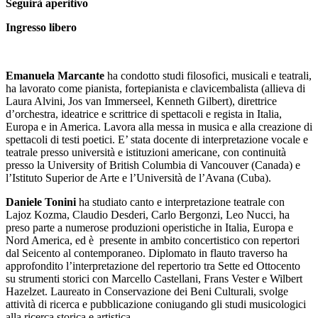
Seguirà aperitivo
Ingresso libero
Emanuela Marcante
ha condotto studi filosofici, musicali e teatrali,
ha lavorato come pianista, fortepianista e clavicembalista (allieva di
Laura Alvini, Jos van Immerseel, Kenneth Gilbert), direttrice
d’orchestra, ideatrice e scrittrice di spettacoli e regista in Italia,
Europa e in America. Lavora alla messa in musica e alla creazione di
spettacoli di testi poetici. E’ stata docente di interpretazione vocale e
teatrale presso università e istituzioni americane, con continuità
presso la University of British Columbia di Vancouver (Canada) e
l’Istituto Superior de Arte e l’Università de l’Avana (Cuba).
Daniele Tonini
ha studiato canto e interpretazione teatrale con
Lajoz Kozma, Claudio Desderi, Carlo Bergonzi, Leo Nucci, ha
preso parte a numerose produzioni operistiche in Italia, Europa e
Nord America, ed è presente in ambito concertistico con repertori
dal Seicento al contemporaneo. Diplomato in flauto traverso ha
approfondito l’interpretazione del repertorio tra Sette ed Ottocento
su strumenti storici con Marcello Castellani, Frans Vester e Wilbert
Hazelzet. Laureato in Conservazione dei Beni Culturali, svolge
attività di ricerca e pubblicazione coniugando gli studi musicologici
alla ricerca storica e artistica.