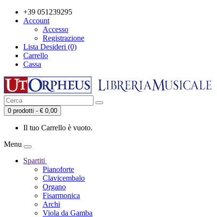
+39 051239295
Account
Accesso
Registrazione
Lista Desideri (0)
Carrello
Cassa
0 prodotti - € 0,00
Il tuo Carrello è vuoto.
Menu
Spartiti
Pianoforte
Clavicembalo
Organo
Fisarmonica
Archi
Viola da Gamba