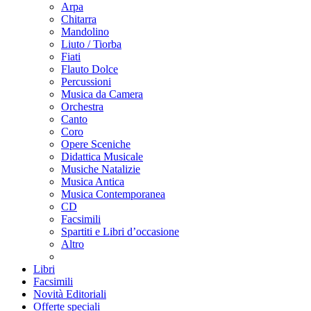
Arpa
Chitarra
Mandolino
Liuto / Tiorba
Fiati
Flauto Dolce
Percussioni
Musica da Camera
Orchestra
Canto
Coro
Opere Sceniche
Didattica Musicale
Musiche Natalizie
Musica Antica
Musica Contemporanea
CD
Facsimili
Spartiti e Libri d’occasione
Altro
Libri
Facsimili
Novità Editoriali
Offerte speciali