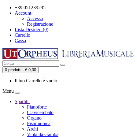
+39 051239295
Account
Accesso
Registrazione
Lista Desideri (0)
Carrello
Cassa
0 prodotti - € 0,00
Il tuo Carrello è vuoto.
Menu
Spartiti
Pianoforte
Clavicembalo
Organo
Fisarmonica
Archi
Viola da Gamba