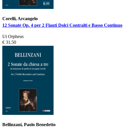
Corelli, Arcangelo
12 Sonate Op. 4 per 2 Flauti Dolci Contralti e Basso Continuo
Ut Orpheus
€ 31,50
Bellinzani, Paolo Benedetto