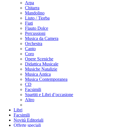
Arpa
Chitarra
Mandolino
Liuto / Tiorba
Fiati
Flauto Dolce
Percussioni
Musica da Camera
Orchestra
Canto
Coro
Opere Sceniche
Didattica Musicale
Musiche Natalizie
Musica Antica
Musica Contemporanea
CD
Facsimili
Spartiti e Libri d’occasione
Altro
Libri
Facsimili
Novità Editoriali
Offerte speciali