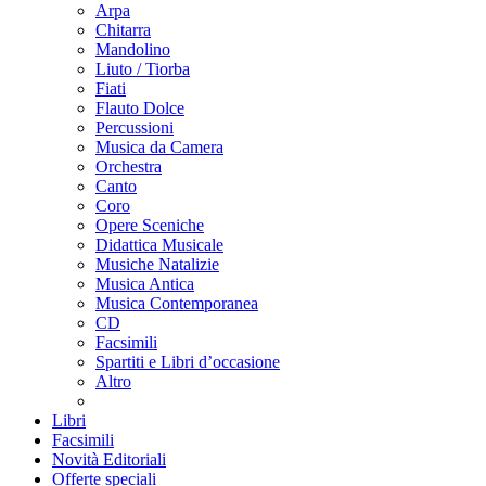
Arpa
Chitarra
Mandolino
Liuto / Tiorba
Fiati
Flauto Dolce
Percussioni
Musica da Camera
Orchestra
Canto
Coro
Opere Sceniche
Didattica Musicale
Musiche Natalizie
Musica Antica
Musica Contemporanea
CD
Facsimili
Spartiti e Libri d’occasione
Altro
Libri
Facsimili
Novità Editoriali
Offerte speciali