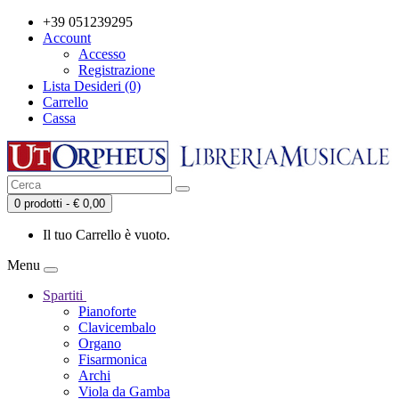
+39 051239295
Account
Accesso
Registrazione
Lista Desideri (0)
Carrello
Cassa
0 prodotti - € 0,00
Il tuo Carrello è vuoto.
Menu
Spartiti
Pianoforte
Clavicembalo
Organo
Fisarmonica
Archi
Viola da Gamba