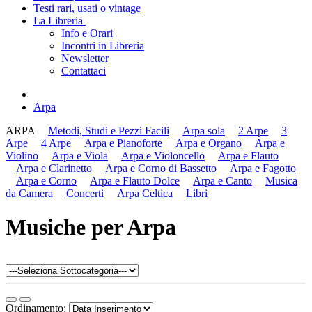
Testi rari, usati o vintage
La Libreria
Info e Orari
Incontri in Libreria
Newsletter
Contattaci
Arpa
ARPA
Metodi, Studi e Pezzi Facili
Arpa sola
2 Arpe
3
Arpe
4 Arpe
Arpa e Pianoforte
Arpa e Organo
Arpa e
Violino
Arpa e Viola
Arpa e Violoncello
Arpa e Flauto
Arpa e Clarinetto
Arpa e Corno di Bassetto
Arpa e Fagotto
Arpa e Corno
Arpa e Flauto Dolce
Arpa e Canto
Musica
da Camera
Concerti
Arpa Celtica
Libri
Musiche per Arpa
Ordinamento: