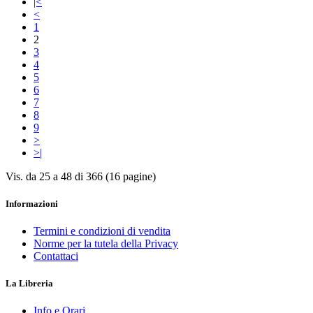
|<
<
1
2
3
4
5
6
7
8
9
>
>|
Vis. da 25 a 48 di 366 (16 pagine)
Informazioni
Termini e condizioni di vendita
Norme per la tutela della Privacy
Contattaci
La Libreria
Info e Orari