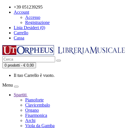
+39 051239295
Account
Accesso
Registrazione
Lista Desideri (0)
Carrello
Cassa
0 prodotti - € 0,00
Il tuo Carrello è vuoto.
Menu
Spartiti
Pianoforte
Clavicembalo
Organo
Fisarmonica
Archi
Viola da Gamba