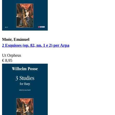
Moór, Emánuel
2 Esquisses (op. 82, nn. 1 e 2) per Arpa
Ut Orpheus
€ 8,95