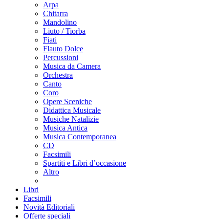
Arpa
Chitarra
Mandolino
Liuto / Tiorba
Fiati
Flauto Dolce
Percussioni
Musica da Camera
Orchestra
Canto
Coro
Opere Sceniche
Didattica Musicale
Musiche Natalizie
Musica Antica
Musica Contemporanea
CD
Facsimili
Spartiti e Libri d’occasione
Altro
Libri
Facsimili
Novità Editoriali
Offerte speciali