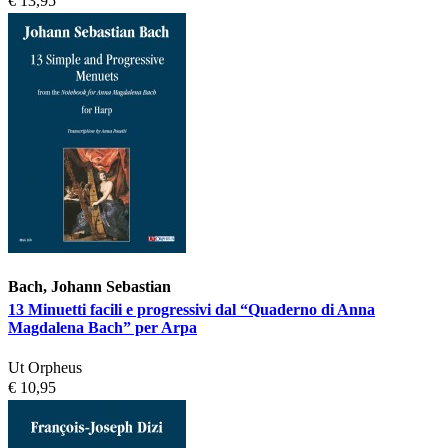
€ 13,95
Bach, Johann Sebastian
13 Minuetti facili e progressivi dal “Quaderno di Anna
Magdalena Bach” per Arpa
Ut Orpheus
€ 10,95