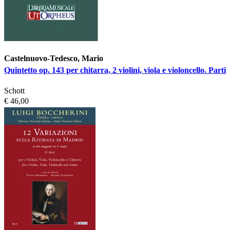
Castelnuovo-Tedesco, Mario
Quintetto op. 143 per chitarra, 2 violini, viola e violoncello. Parti
Schott
€ 46,00