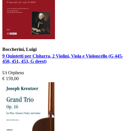
Boccherini, Luigi
9 Quintetti per Chitarra, 2 Violini, Viola e Violoncello (G 445-
450, 451, 453, G deest)
Ut Orpheus
€ 159,00