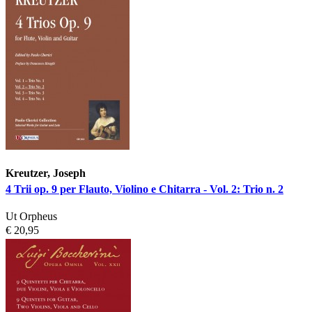
Kreutzer, Joseph
4 Trii op. 9 per Flauto, Violino e Chitarra - Vol. 2: Trio n. 2
Ut Orpheus
€ 20,95