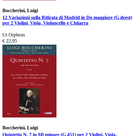
Boccherini, Luigi
12 Variazioni sulla Ritirata di Madrid in Do maggiore (G deest)
per 2 Violini, Viola, Violoncello e Chitarra
Ut Orpheus
€ 22,95
Boccherini, Luigi
Quintetto N. 7 in Mi minore (G 451) per 2 Violini, Viola,