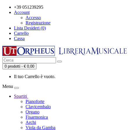
+39 051239295
Account
Accesso
Registrazione
Lista Desideri (0)
Carrello
Cassa
0 prodotti - € 0,00
Il tuo Carrello è vuoto.
Menu
Spartiti
Pianoforte
Clavicembalo
Organo
Fisarmonica
Archi
Viola da Gamba