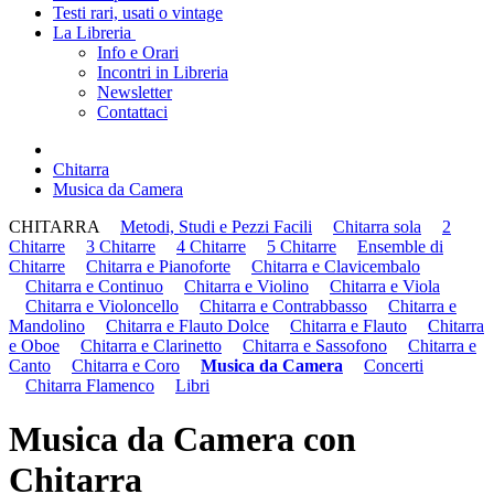
Testi rari, usati o vintage
La Libreria
Info e Orari
Incontri in Libreria
Newsletter
Contattaci
Chitarra
Musica da Camera
CHITARRA
Metodi, Studi e Pezzi Facili
Chitarra sola
2
Chitarre
3 Chitarre
4 Chitarre
5 Chitarre
Ensemble di
Chitarre
Chitarra e Pianoforte
Chitarra e Clavicembalo
Chitarra e Continuo
Chitarra e Violino
Chitarra e Viola
Chitarra e Violoncello
Chitarra e Contrabbasso
Chitarra e
Mandolino
Chitarra e Flauto Dolce
Chitarra e Flauto
Chitarra
e Oboe
Chitarra e Clarinetto
Chitarra e Sassofono
Chitarra e
Canto
Chitarra e Coro
Musica da Camera
Concerti
Chitarra Flamenco
Libri
Musica da Camera con
Chitarra