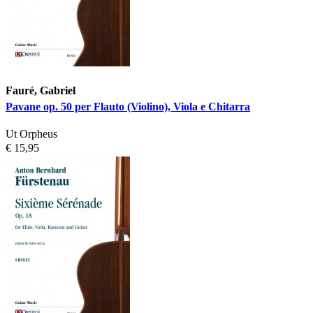
Fauré, Gabriel
Pavane op. 50 per Flauto (Violino), Viola e Chitarra
Ut Orpheus
€ 15,95