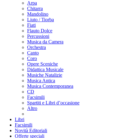
Arpa
Chitarra
Mandolino
Liuto / Tiorba
Fiati
Flauto Dolce
Percussioni
Musica da Camera
Orchestra
Canto
Coro
Opere Sceniche
Didattica Musicale
Musiche Natalizie
Musica Antica
Musica Contemporanea
CD
Facsimili
Spartiti e Libri d’occasione
Altro
Libri
Facsimili
Novità Editoriali
Offerte speciali