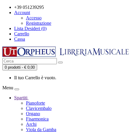
+39 051239295
Account
Accesso
Registrazione
Lista Desideri (0)
Carrello
Cassa
0 prodotti - € 0,00
Il tuo Carrello è vuoto.
Menu
Spartiti
Pianoforte
Clavicembalo
Organo
Fisarmonica
Archi
Viola da Gamba