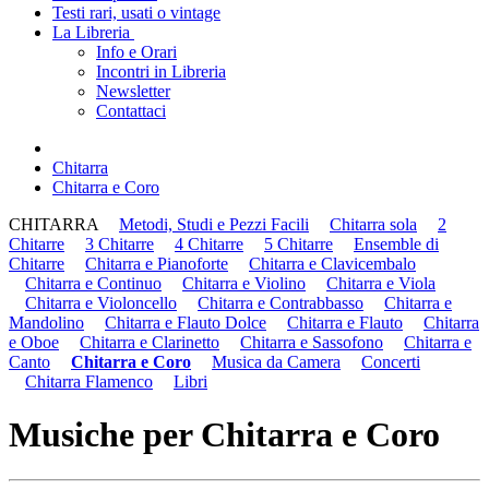
Testi rari, usati o vintage
La Libreria
Info e Orari
Incontri in Libreria
Newsletter
Contattaci
Chitarra
Chitarra e Coro
CHITARRA
Metodi, Studi e Pezzi Facili
Chitarra sola
2
Chitarre
3 Chitarre
4 Chitarre
5 Chitarre
Ensemble di
Chitarre
Chitarra e Pianoforte
Chitarra e Clavicembalo
Chitarra e Continuo
Chitarra e Violino
Chitarra e Viola
Chitarra e Violoncello
Chitarra e Contrabbasso
Chitarra e
Mandolino
Chitarra e Flauto Dolce
Chitarra e Flauto
Chitarra
e Oboe
Chitarra e Clarinetto
Chitarra e Sassofono
Chitarra e
Canto
Chitarra e Coro
Musica da Camera
Concerti
Chitarra Flamenco
Libri
Musiche per Chitarra e Coro