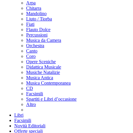
Arpa
Chitarra
Mandolino
Liuto / Tiorba
Fiati
Flauto Dolce
Percussioni
Musica da Camera
Orchestra
Canto
Coro
Opere Sceniche
Didattica Musicale
Musiche Natalizie
Musica Antica
Musica Contemporanea
CD
Facsimili
Spartiti e Libri d’occasione
Altro
Libri
Facsimili
Novità Editoriali
Offerte speciali