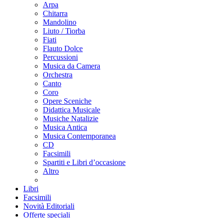
Arpa
Chitarra
Mandolino
Liuto / Tiorba
Fiati
Flauto Dolce
Percussioni
Musica da Camera
Orchestra
Canto
Coro
Opere Sceniche
Didattica Musicale
Musiche Natalizie
Musica Antica
Musica Contemporanea
CD
Facsimili
Spartiti e Libri d’occasione
Altro
Libri
Facsimili
Novità Editoriali
Offerte speciali