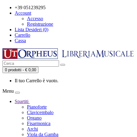
+39 051239295
Account
Accesso
Registrazione
Lista Desideri (0)
Carrello
Cassa
0 prodotti - € 0,00
Il tuo Carrello è vuoto.
Menu
Spartiti
Pianoforte
Clavicembalo
Organo
Fisarmonica
Archi
Viola da Gamba