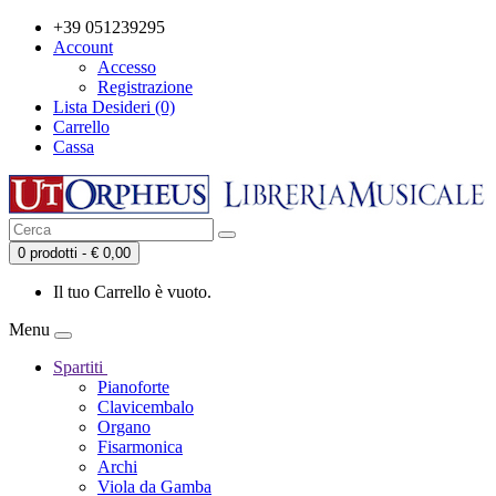
+39 051239295
Account
Accesso
Registrazione
Lista Desideri (0)
Carrello
Cassa
0 prodotti - € 0,00
Il tuo Carrello è vuoto.
Menu
Spartiti
Pianoforte
Clavicembalo
Organo
Fisarmonica
Archi
Viola da Gamba