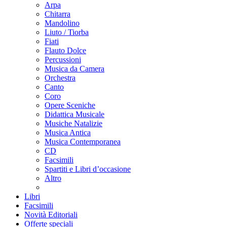
Arpa
Chitarra
Mandolino
Liuto / Tiorba
Fiati
Flauto Dolce
Percussioni
Musica da Camera
Orchestra
Canto
Coro
Opere Sceniche
Didattica Musicale
Musiche Natalizie
Musica Antica
Musica Contemporanea
CD
Facsimili
Spartiti e Libri d’occasione
Altro
Libri
Facsimili
Novità Editoriali
Offerte speciali