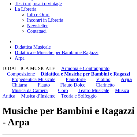
Testi rari, usati o vintage
La Libreria
Info e Orari
Incontri in Libreria
Newsletter
Contattaci
Didattica Musicale
Didattica e Musiche per Bambini e Ragazzi
Arpa
DIDATTICA MUSICALE
Armonia e Contrappunto
Composizione
Didattica e Musiche per Bambini e Ragazzi
Propedeutica Musicale
Pianoforte
Violino
Arpa
Chitarra
Flauto
Flauto Dolce
Clarinetto
Musica da Camera
Coro
Teatro Musicale
Musica
Antica
Musica d’Insieme
Teoria e Solfeggio
Musiche per Bambini e Ragazzi
- Arpa