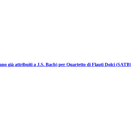
ano già attribuiti a J.S. Bach) per Quartetto di Flauti Dolci (SATB