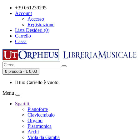
+39 051239295
Account
Accesso
Registrazione
Lista Desideri (0)
Carrello
Cassa
0 prodotti - € 0,00
Il tuo Carrello è vuoto.
Menu
Spartiti
Pianoforte
Clavicembalo
Organo
Fisarmonica
Archi
Viola da Gamba