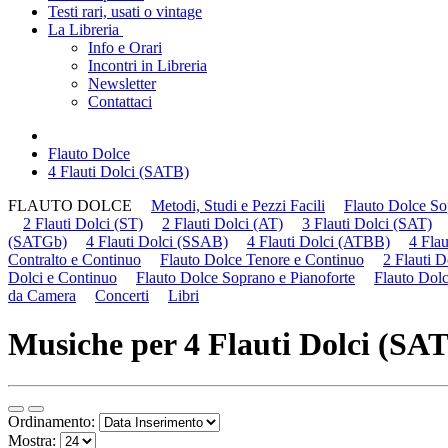
Testi rari, usati o vintage
La Libreria
Info e Orari
Incontri in Libreria
Newsletter
Contattaci
Flauto Dolce
4 Flauti Dolci (SATB)
FLAUTO DOLCE
Metodi, Studi e Pezzi Facili
Flauto Dolce So
2 Flauti Dolci (ST)
2 Flauti Dolci (AT)
3 Flauti Dolci (SAT)
(SATGb)
4 Flauti Dolci (SSAB)
4 Flauti Dolci (ATBB)
4 Fla
Contralto e Continuo
Flauto Dolce Tenore e Continuo
2 Flauti D
Dolci e Continuo
Flauto Dolce Soprano e Pianoforte
Flauto Dolc
da Camera
Concerti
Libri
Musiche per 4 Flauti Dolci (SA
Ordinamento:
Mostra: