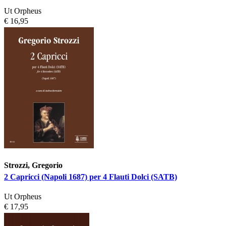
Ut Orpheus
€ 16,95
Strozzi, Gregorio
2 Capricci (Napoli 1687) per 4 Flauti Dolci (SATB)
Ut Orpheus
€ 17,95