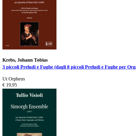
Krebs, Johann Tobias
3 piccoli Preludi e Fughe (dagli 8 piccoli Preludi e Fughe per Org
Ut Orpheus
€ 19,95