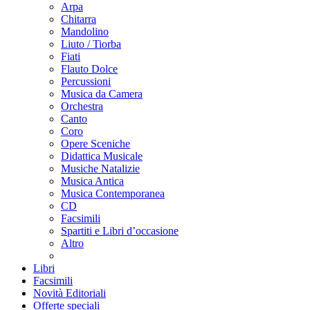
Arpa
Chitarra
Mandolino
Liuto / Tiorba
Fiati
Flauto Dolce
Percussioni
Musica da Camera
Orchestra
Canto
Coro
Opere Sceniche
Didattica Musicale
Musiche Natalizie
Musica Antica
Musica Contemporanea
CD
Facsimili
Spartiti e Libri d’occasione
Altro
Libri
Facsimili
Novità Editoriali
Offerte speciali