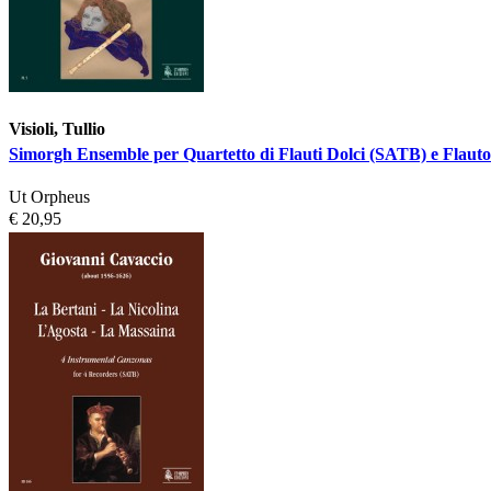
Visioli, Tullio
Simorgh Ensemble per Quartetto di Flauti Dolci (SATB) e Flauto
Ut Orpheus
€ 20,95