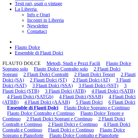
Testi rari, usati o vintage
La Libreria
Info e Orari
Incontri in Libreria
Newsletter
Contattaci
Flauto Dolce
Ensemble di Flauti Dolci
FLAUTO DOLCE
Metodi, Studi e Pezzi Facili
Flauto Dolce
Soprano solo
Flauto Dolce Contralto solo
2 Flauti Dolci
Soprani
2 Flauti Dolci Contralti
2 Flauti Dolci Tenori
2 Flauti
Dolci (SA)
2 Flauti Dolci (ST)
2 Flauti Dolci (AT)
3 Flauti
Dolci (SAT)
3 Flauti Dolci (SSA)
3 Flauti Dolci (SST)
3
Flauti Dolci (STB)
3 Flauti Dolci (ATB)
4 Flauti Dolci (SATB)
4 Flauti Dolci (SATGb)
4 Flauti Dolci (SSAB)
4 Flauti Dolci
(ATBB)
4 Flauti Dolci (AAAB)
5 Flauti Dolci
6 Flauti Dolci
Ensemble di Flauti Dolci
Flauto Dolce Soprano e Continuo
Flauto Dolce Contralto e Continuo
Flauto Dolce Tenore e
Continuo
2 Flauti Dolci Soprani e Continuo
2 Flauti Dolci
Contralti e Continuo
2 Flauti Dolci e Continuo
4 Flauti Dolci
Contralti e Continuo
Flauti Dolci e Continuo
Flauto Dolce
Soprano e Pianoforte
Flauto Dolce Contralto e Pianoforte