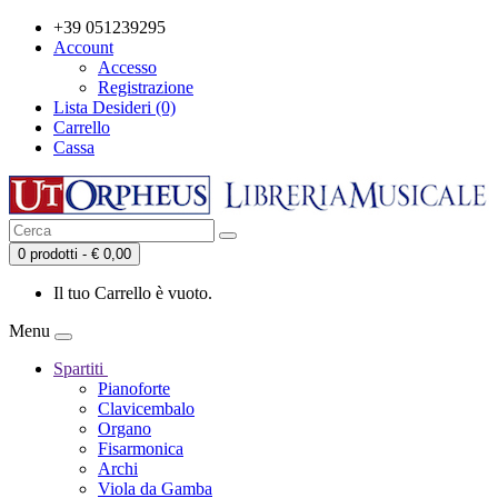
+39 051239295
Account
Accesso
Registrazione
Lista Desideri (0)
Carrello
Cassa
0 prodotti - € 0,00
Il tuo Carrello è vuoto.
Menu
Spartiti
Pianoforte
Clavicembalo
Organo
Fisarmonica
Archi
Viola da Gamba