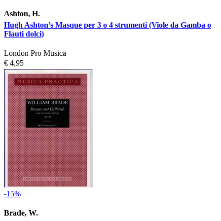
Ashton, H.
Hugh Ashton’s Masque per 3 o 4 strumenti (Viole da Gamba o
Flauti dolci)
London Pro Musica
€ 4,95
-15%
Brade, W.