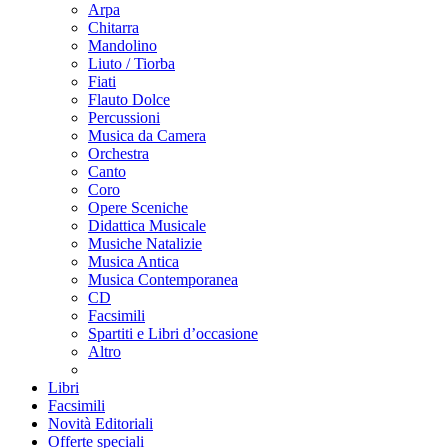
Arpa
Chitarra
Mandolino
Liuto / Tiorba
Fiati
Flauto Dolce
Percussioni
Musica da Camera
Orchestra
Canto
Coro
Opere Sceniche
Didattica Musicale
Musiche Natalizie
Musica Antica
Musica Contemporanea
CD
Facsimili
Spartiti e Libri d’occasione
Altro
Libri
Facsimili
Novità Editoriali
Offerte speciali