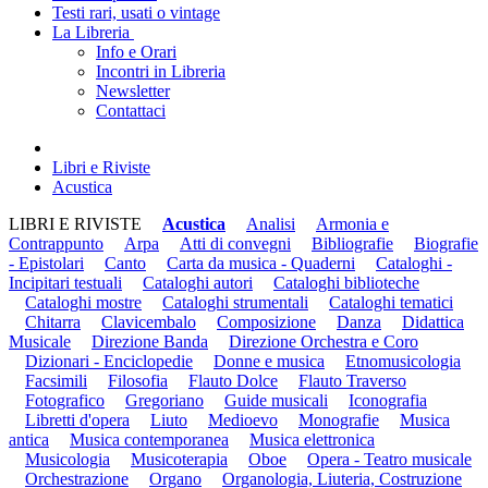
Testi rari, usati o vintage
La Libreria
Info e Orari
Incontri in Libreria
Newsletter
Contattaci
Libri e Riviste
Acustica
LIBRI E RIVISTE
Acustica
Analisi
Armonia e
Contrappunto
Arpa
Atti di convegni
Bibliografie
Biografie
- Epistolari
Canto
Carta da musica - Quaderni
Cataloghi -
Incipitari testuali
Cataloghi autori
Cataloghi biblioteche
Cataloghi mostre
Cataloghi strumentali
Cataloghi tematici
Chitarra
Clavicembalo
Composizione
Danza
Didattica
Musicale
Direzione Banda
Direzione Orchestra e Coro
Dizionari - Enciclopedie
Donne e musica
Etnomusicologia
Facsimili
Filosofia
Flauto Dolce
Flauto Traverso
Fotografico
Gregoriano
Guide musicali
Iconografia
Libretti d'opera
Liuto
Medioevo
Monografie
Musica
antica
Musica contemporanea
Musica elettronica
Musicologia
Musicoterapia
Oboe
Opera - Teatro musicale
Orchestrazione
Organo
Organologia, Liuteria, Costruzione