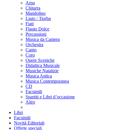
Arpa
Chitarra
Mandolino
Liuto / Tiorba
Fiati
Flauto Dolce
Percussioni
Musica da Camera
Orchestra
Canto
Coro
Opere Sceniche
Didattica Musicale
Musiche Natalizie
Musica Antica
Musica Contemporanea
CD
Facsimili
Spartiti e Libri d’occasione
Altro
Libri
Facsimili
Novità Editoriali
Offerte speciali