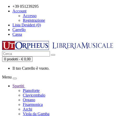
+39 051239295
Account
Accesso
Registrazione
Lista Desideri (0)
Carrello
Cassa
0 prodotti - € 0,00
Il tuo Carrello è vuoto.
Menu
Spartiti
Pianoforte
Clavicembalo
Organo
Fisarmonica
Archi
Viola da Gamba