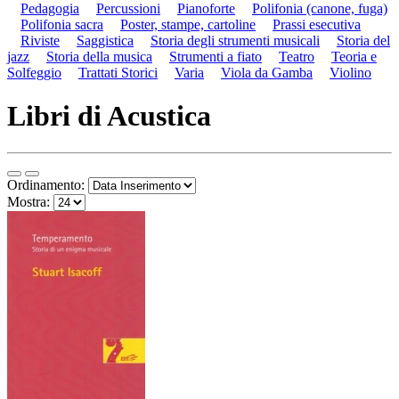
Pedagogia
Percussioni
Pianoforte
Polifonia (canone, fuga)
Polifonia sacra
Poster, stampe, cartoline
Prassi esecutiva
Riviste
Saggistica
Storia degli strumenti musicali
Storia del
jazz
Storia della musica
Strumenti a fiato
Teatro
Teoria e
Solfeggio
Trattati Storici
Varia
Viola da Gamba
Violino
Libri di Acustica
Ordinamento:
Mostra: