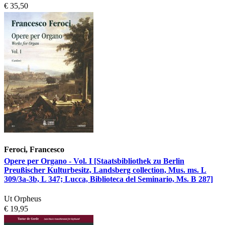
€ 35,50
Feroci, Francesco
Opere per Organo - Vol. I [Staatsbibliothek zu Berlin
Preußischer Kulturbesitz, Landsberg collection, Mus. ms. L
309/3a-3b, L 347; Lucca, Biblioteca del Seminario, Ms. B 287]
Ut Orpheus
€ 19,95