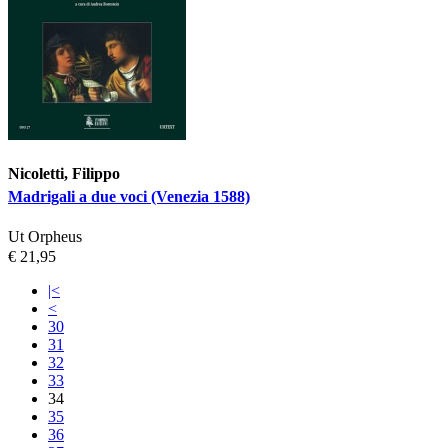
Nicoletti, Filippo
Madrigali a due voci (Venezia 1588)
Ut Orpheus
€ 21,95
|<
<
30
31
32
33
34
35
36