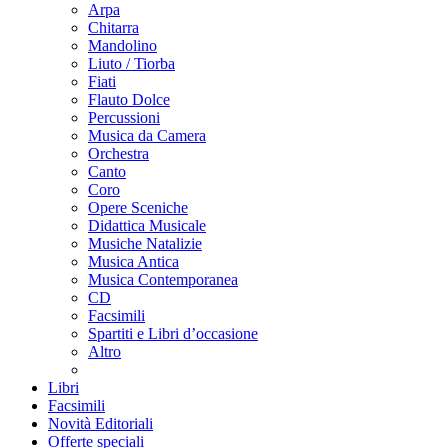
Arpa
Chitarra
Mandolino
Liuto / Tiorba
Fiati
Flauto Dolce
Percussioni
Musica da Camera
Orchestra
Canto
Coro
Opere Sceniche
Didattica Musicale
Musiche Natalizie
Musica Antica
Musica Contemporanea
CD
Facsimili
Spartiti e Libri d’occasione
Altro
Libri
Facsimili
Novità Editoriali
Offerte speciali