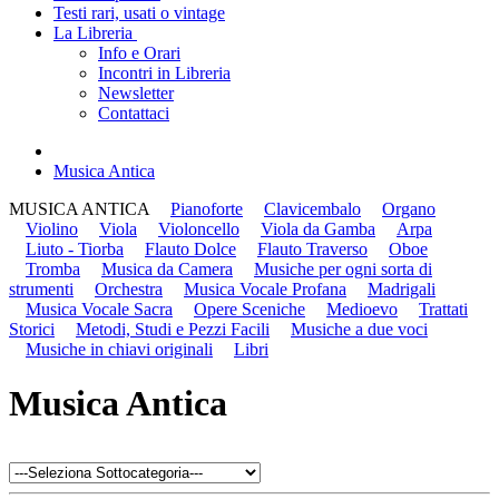
Testi rari, usati o vintage
La Libreria
Info e Orari
Incontri in Libreria
Newsletter
Contattaci
Musica Antica
MUSICA ANTICA
Pianoforte
Clavicembalo
Organo
Violino
Viola
Violoncello
Viola da Gamba
Arpa
Liuto - Tiorba
Flauto Dolce
Flauto Traverso
Oboe
Tromba
Musica da Camera
Musiche per ogni sorta di
strumenti
Orchestra
Musica Vocale Profana
Madrigali
Musica Vocale Sacra
Opere Sceniche
Medioevo
Trattati
Storici
Metodi, Studi e Pezzi Facili
Musiche a due voci
Musiche in chiavi originali
Libri
Musica Antica