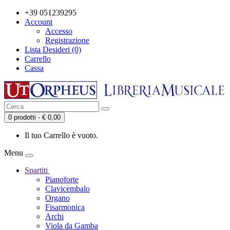
+39 051239295
Account
Accesso
Registrazione
Lista Desideri (0)
Carrello
Cassa
0 prodotti - € 0,00
Il tuo Carrello è vuoto.
Menu
Spartiti
Pianoforte
Clavicembalo
Organo
Fisarmonica
Archi
Viola da Gamba