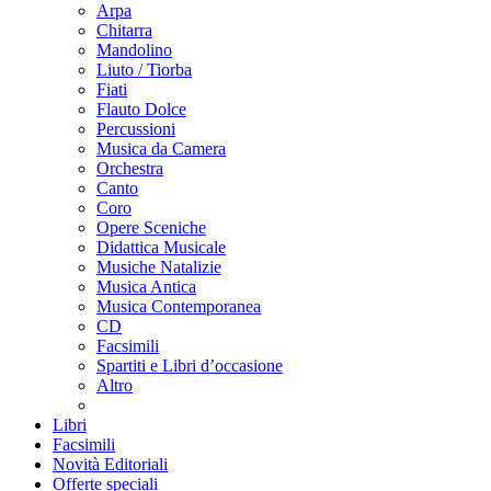
Arpa
Chitarra
Mandolino
Liuto / Tiorba
Fiati
Flauto Dolce
Percussioni
Musica da Camera
Orchestra
Canto
Coro
Opere Sceniche
Didattica Musicale
Musiche Natalizie
Musica Antica
Musica Contemporanea
CD
Facsimili
Spartiti e Libri d’occasione
Altro
Libri
Facsimili
Novità Editoriali
Offerte speciali