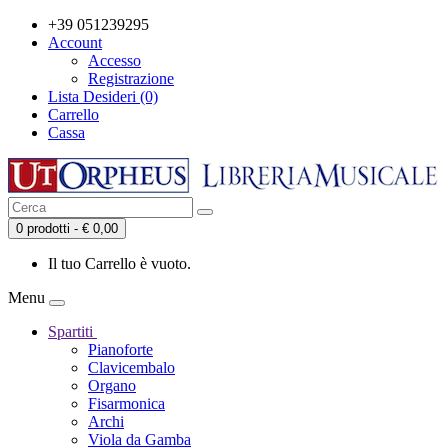
+39 051239295
Account
Accesso
Registrazione
Lista Desideri (0)
Carrello
Cassa
0 prodotti - € 0,00
Il tuo Carrello è vuoto.
Menu
Spartiti
Pianoforte
Clavicembalo
Organo
Fisarmonica
Archi
Viola da Gamba