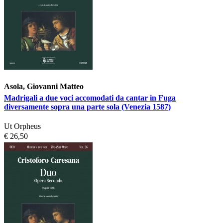
Asola, Giovanni Matteo
Madrigali a due voci accomodati da cantar in Fuga
diversamente sopra una parte sola (Venezia 1587)
Ut Orpheus
€ 26,50