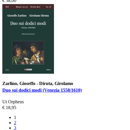
€ 38,00
Zarlino, Gioseffo - Diruta, Girolamo
Duo sui dodici modi (Venezia 1558/1610)
Ut Orpheus
€ 18,95
1
2
3