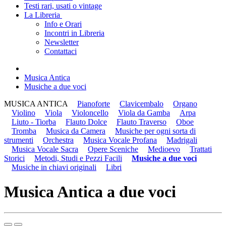
Testi rari, usati o vintage
La Libreria
Info e Orari
Incontri in Libreria
Newsletter
Contattaci
Musica Antica
Musiche a due voci
MUSICA ANTICA
Pianoforte
Clavicembalo
Organo
Violino
Viola
Violoncello
Viola da Gamba
Arpa
Liuto - Tiorba
Flauto Dolce
Flauto Traverso
Oboe
Tromba
Musica da Camera
Musiche per ogni sorta di
strumenti
Orchestra
Musica Vocale Profana
Madrigali
Musica Vocale Sacra
Opere Sceniche
Medioevo
Trattati
Storici
Metodi, Studi e Pezzi Facili
Musiche a due voci
Musiche in chiavi originali
Libri
Musica Antica a due voci