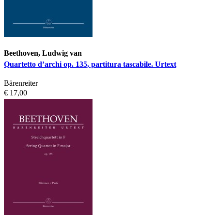
Beethoven, Ludwig van
Quartetto d’archi op. 135, partitura tascabile. Urtext
Bärenreiter
€ 17,00