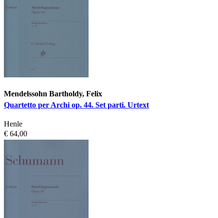
Mendelssohn Bartholdy, Felix
Quartetto per Archi op. 44. Set parti. Urtext
Henle
€ 64,00