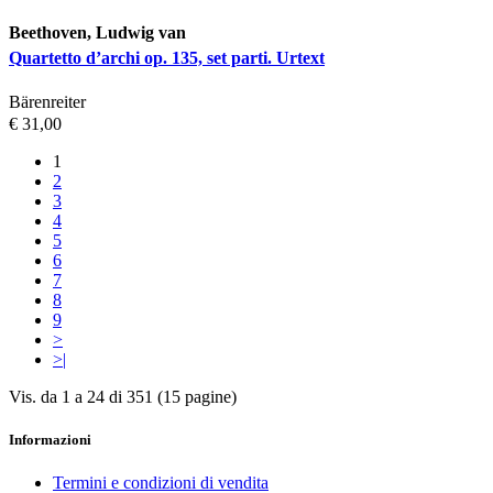
Beethoven, Ludwig van
Quartetto d’archi op. 135, set parti. Urtext
Bärenreiter
€ 31,00
1
2
3
4
5
6
7
8
9
>
>|
Vis. da 1 a 24 di 351 (15 pagine)
Informazioni
Termini e condizioni di vendita