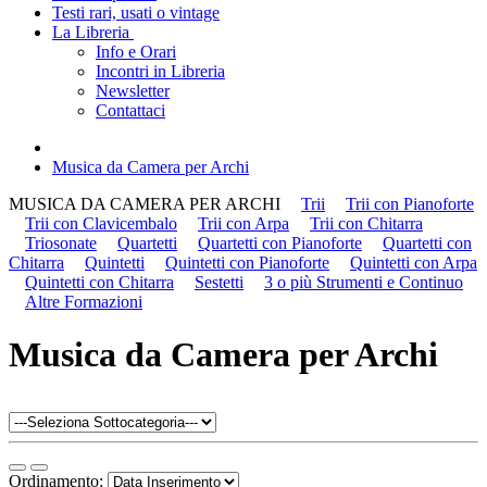
Testi rari, usati o vintage
La Libreria
Info e Orari
Incontri in Libreria
Newsletter
Contattaci
Musica da Camera per Archi
MUSICA DA CAMERA PER ARCHI
Trii
Trii con Pianoforte
Trii con Clavicembalo
Trii con Arpa
Trii con Chitarra
Triosonate
Quartetti
Quartetti con Pianoforte
Quartetti con
Chitarra
Quintetti
Quintetti con Pianoforte
Quintetti con Arpa
Quintetti con Chitarra
Sestetti
3 o più Strumenti e Continuo
Altre Formazioni
Musica da Camera per Archi
Ordinamento: