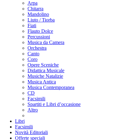
Arpa
Chitarra
Mandolino
Liuto / Tiorba
Fiati
Flauto Dolce
Percussioni
Musica da Camera
Orchestra
Canto
Coro
Opere Sceniche
Didattica Musicale
Musiche Natalizie
Musica Antica
Musica Contemporanea
CD
Facsimili
Spartiti e Libri d’occasione
Altro
Libri
Facsimili
Novità Editoriali
Offerte speciali