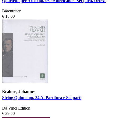
Quartetto per Archi op. 96 “Americano”. Set parti. Urtext
Bärenreiter
€ 18,00
Brahms, Johannes
String Quintet op. 34 A. Partitura e Set parti
Da Vinci Edition
€ 39,50