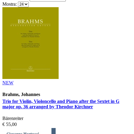
Mostra:
NEW
Brahms, Johannes
Trio for Violin, Violoncello and Piano after the Sextet in G
major op. 36 arranged by Theodor Kirchner
Bärenreiter
€ 55,00