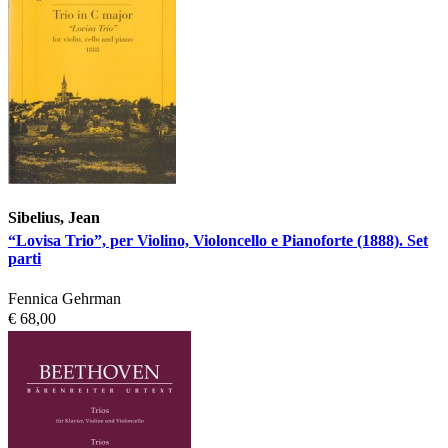
Sibelius, Jean
“Lovisa Trio”, per Violino, Violoncello e Pianoforte (1888). Set
parti
Fennica Gehrman
€ 68,00