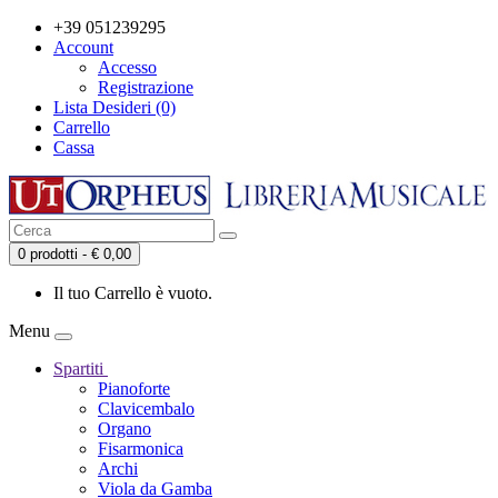
+39 051239295
Account
Accesso
Registrazione
Lista Desideri (0)
Carrello
Cassa
0 prodotti - € 0,00
Il tuo Carrello è vuoto.
Menu
Spartiti
Pianoforte
Clavicembalo
Organo
Fisarmonica
Archi
Viola da Gamba