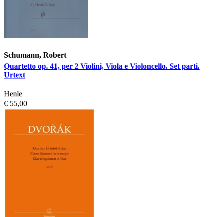
Schumann, Robert
Quartetto op. 41, per 2 Violini, Viola e Violoncello. Set parti.
Urtext
Henle
€ 55,00