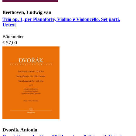
Beethoven, Ludwig van
Trio op. 1, per Pianoforte, Violino e Violoncello. Set parti.
Urtext
Bärenreiter
€ 57,00
Dvorák, Antonín