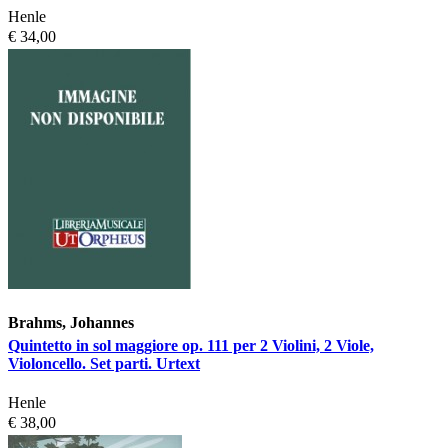
Henle
€ 34,00
Brahms, Johannes
Quintetto in sol maggiore op. 111 per 2 Violini, 2 Viole,
Violoncello. Set parti. Urtext
Henle
€ 38,00