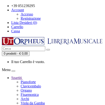
+39 051239295
Account
Accesso
Registrazione
Lista Desideri (0)
Carrello
Cassa
0 prodotti - € 0,00
Il tuo Carrello è vuoto.
Menu
Spartiti
Pianoforte
Clavicembalo
Organo
Fisarmonica
Archi
Viola da Gamba