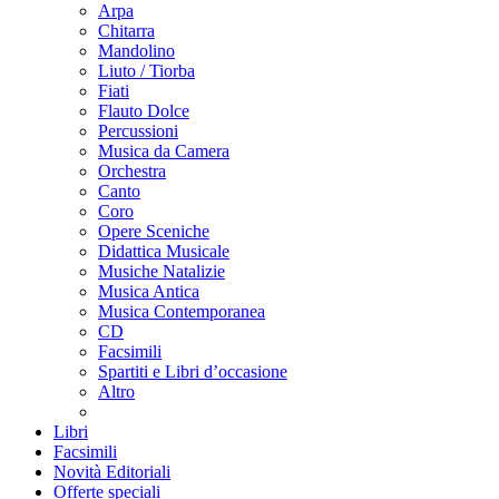
Arpa
Chitarra
Mandolino
Liuto / Tiorba
Fiati
Flauto Dolce
Percussioni
Musica da Camera
Orchestra
Canto
Coro
Opere Sceniche
Didattica Musicale
Musiche Natalizie
Musica Antica
Musica Contemporanea
CD
Facsimili
Spartiti e Libri d’occasione
Altro
Libri
Facsimili
Novità Editoriali
Offerte speciali