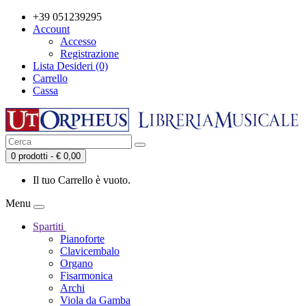
+39 051239295
Account
Accesso
Registrazione
Lista Desideri (0)
Carrello
Cassa
0 prodotti - € 0,00
Il tuo Carrello è vuoto.
Menu
Spartiti
Pianoforte
Clavicembalo
Organo
Fisarmonica
Archi
Viola da Gamba