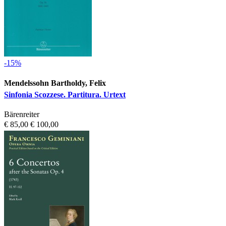
-15%
Mendelssohn Bartholdy, Felix
Sinfonia Scozzese. Partitura. Urtext
Bärenreiter
€ 85,00
€ 100,00