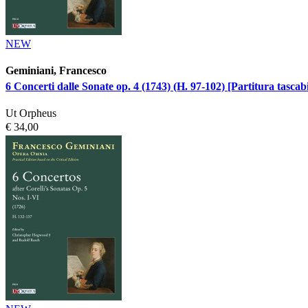
NEW
Geminiani, Francesco
6 Concerti dalle Sonate op. 4 (1743) (H. 97-102) [Partitura tascabi
Ut Orpheus
€ 34,00