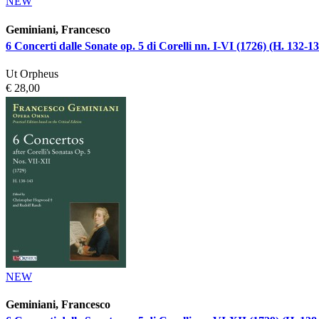
NEW
Geminiani, Francesco
6 Concerti dalle Sonate op. 5 di Corelli nn. I-VI (1726) (H. 132-13
Ut Orpheus
€ 28,00
NEW
Geminiani, Francesco