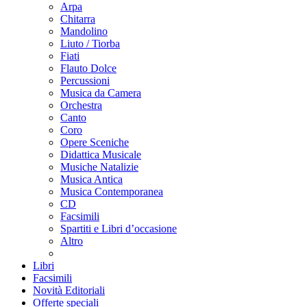
Arpa
Chitarra
Mandolino
Liuto / Tiorba
Fiati
Flauto Dolce
Percussioni
Musica da Camera
Orchestra
Canto
Coro
Opere Sceniche
Didattica Musicale
Musiche Natalizie
Musica Antica
Musica Contemporanea
CD
Facsimili
Spartiti e Libri d’occasione
Altro
Libri
Facsimili
Novità Editoriali
Offerte speciali