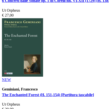
6 Concerti dalle Sonate op. 5 di Corelli nn. VI-XII (1729) (H. 138-
Ut Orpheus
€ 27,00
NEW
Geminiani, Francesco
The Enchanted Forest (H. 151-154) [Partitura tascabile]
Ut Orpheus