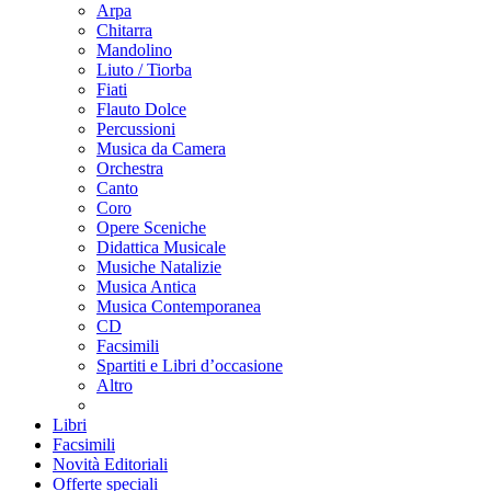
Arpa
Chitarra
Mandolino
Liuto / Tiorba
Fiati
Flauto Dolce
Percussioni
Musica da Camera
Orchestra
Canto
Coro
Opere Sceniche
Didattica Musicale
Musiche Natalizie
Musica Antica
Musica Contemporanea
CD
Facsimili
Spartiti e Libri d’occasione
Altro
Libri
Facsimili
Novità Editoriali
Offerte speciali