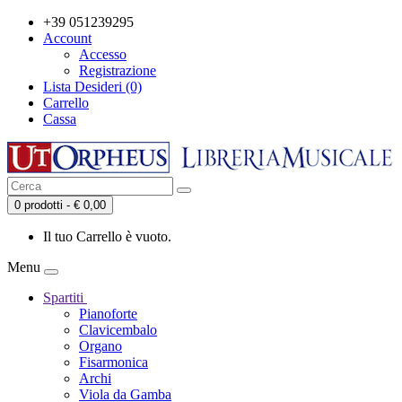
+39 051239295
Account
Accesso
Registrazione
Lista Desideri (0)
Carrello
Cassa
0 prodotti - € 0,00
Il tuo Carrello è vuoto.
Menu
Spartiti
Pianoforte
Clavicembalo
Organo
Fisarmonica
Archi
Viola da Gamba