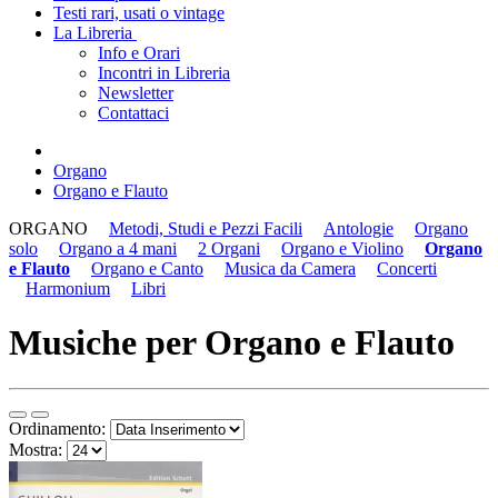
Testi rari, usati o vintage
La Libreria
Info e Orari
Incontri in Libreria
Newsletter
Contattaci
Organo
Organo e Flauto
ORGANO
Metodi, Studi e Pezzi Facili
Antologie
Organo
solo
Organo a 4 mani
2 Organi
Organo e Violino
Organo
e Flauto
Organo e Canto
Musica da Camera
Concerti
Harmonium
Libri
Musiche per Organo e Flauto
Ordinamento:
Mostra: