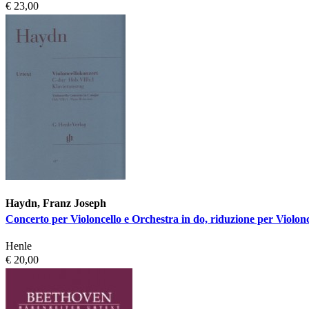
€ 23,00
Haydn, Franz Joseph
Concerto per Violoncello e Orchestra in do, riduzione per Violonc
Henle
€ 20,00