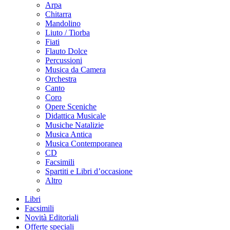
Arpa
Chitarra
Mandolino
Liuto / Tiorba
Fiati
Flauto Dolce
Percussioni
Musica da Camera
Orchestra
Canto
Coro
Opere Sceniche
Didattica Musicale
Musiche Natalizie
Musica Antica
Musica Contemporanea
CD
Facsimili
Spartiti e Libri d’occasione
Altro
Libri
Facsimili
Novità Editoriali
Offerte speciali