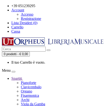
+39 051239295
Account
Accesso
Registrazione
Lista Desideri (0)
Carrello
Cassa
0 prodotti - € 0,00
Il tuo Carrello è vuoto.
Menu
Spartiti
Pianoforte
Clavicembalo
Organo
Fisarmonica
Archi
Viola da Gamba