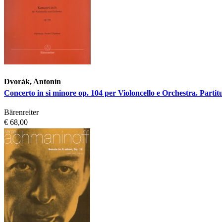
Dvorák, Antonín
Concerto in si minore op. 104 per Violoncello e Orchestra. Partit
Bärenreiter
€ 68,00