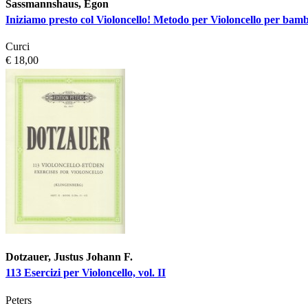
Sassmannshaus, Egon
Iniziamo presto col Violoncello! Metodo per Violoncello per bambi
Curci
€ 18,00
Dotzauer, Justus Johann F.
113 Esercizi per Violoncello, vol. II
Peters