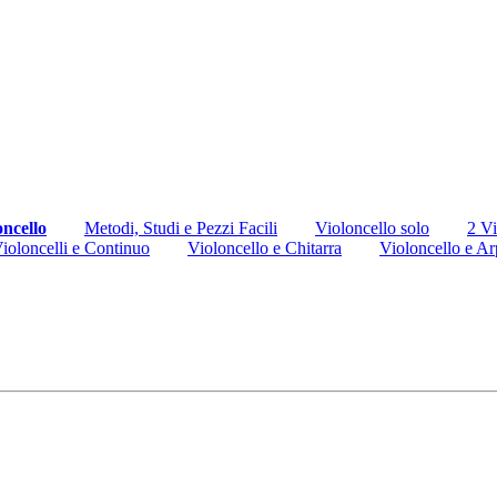
oncello
Metodi, Studi e Pezzi Facili
Violoncello solo
2 Vi
ioloncelli e Continuo
Violoncello e Chitarra
Violoncello e Ar