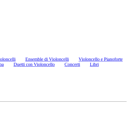
oloncelli
Ensemble di Violoncelli
Violoncello e Pianoforte
pa
Duetti con Violoncello
Concerti
Libri