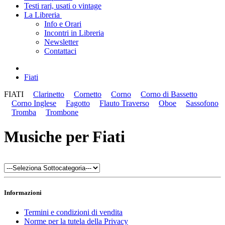
Testi rari, usati o vintage
La Libreria
Info e Orari
Incontri in Libreria
Newsletter
Contattaci
Fiati
FIATI
Clarinetto
Cornetto
Corno
Corno di Bassetto
Corno Inglese
Fagotto
Flauto Traverso
Oboe
Sassofono
Tromba
Trombone
Musiche per Fiati
Informazioni
Termini e condizioni di vendita
Norme per la tutela della Privacy