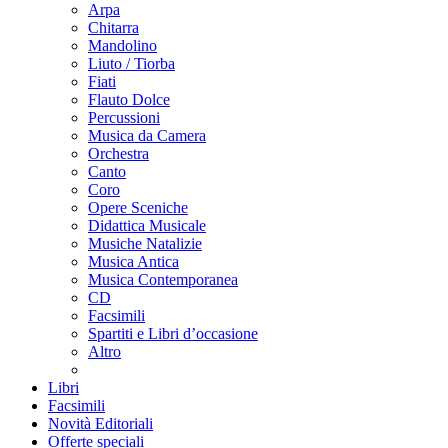
Arpa
Chitarra
Mandolino
Liuto / Tiorba
Fiati
Flauto Dolce
Percussioni
Musica da Camera
Orchestra
Canto
Coro
Opere Sceniche
Didattica Musicale
Musiche Natalizie
Musica Antica
Musica Contemporanea
CD
Facsimili
Spartiti e Libri d’occasione
Altro
Libri
Facsimili
Novità Editoriali
Offerte speciali