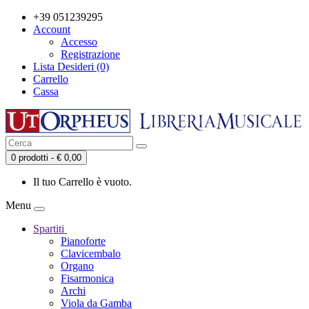
+39 051239295
Account
Accesso
Registrazione
Lista Desideri (0)
Carrello
Cassa
0 prodotti - € 0,00
Il tuo Carrello è vuoto.
Menu
Spartiti
Pianoforte
Clavicembalo
Organo
Fisarmonica
Archi
Viola da Gamba