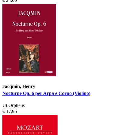
€ 24,00
Jacqmin, Henry
Nocturne Op. 6 per Arpa e Corno (Violino)
Ut Orpheus
€ 17,95