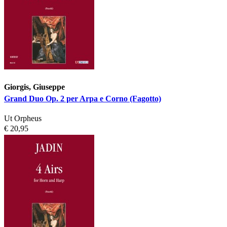
Giorgis, Giuseppe
Grand Duo Op. 2 per Arpa e Corno (Fagotto)
Ut Orpheus
€ 20,95