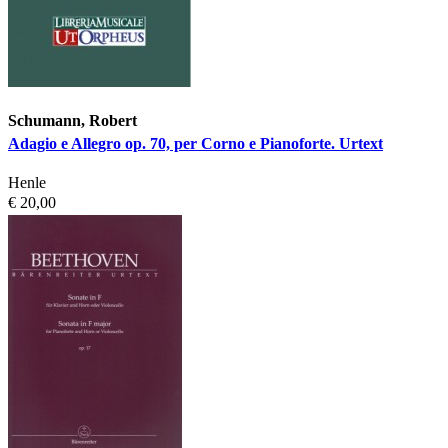
Schumann, Robert
Adagio e Allegro op. 70, per Corno e Pianoforte. Urtext
Henle
€ 20,00