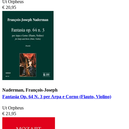
Ut Orpheus
€ 20,95
Naderman, François-Joseph
Fantasia Op. 64 N. 3 per Arpa e Corno (Flauto, Violino)
Ut Orpheus
€ 21,95