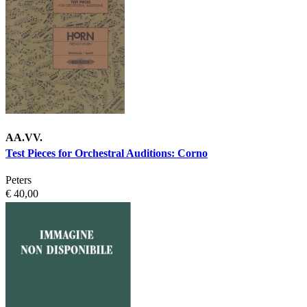
AA.VV.
Test Pieces for Orchestral Auditions: Corno
Peters
€ 40,00