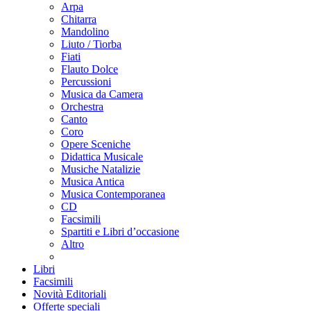
Arpa
Chitarra
Mandolino
Liuto / Tiorba
Fiati
Flauto Dolce
Percussioni
Musica da Camera
Orchestra
Canto
Coro
Opere Sceniche
Didattica Musicale
Musiche Natalizie
Musica Antica
Musica Contemporanea
CD
Facsimili
Spartiti e Libri d’occasione
Altro
Libri
Facsimili
Novità Editoriali
Offerte speciali