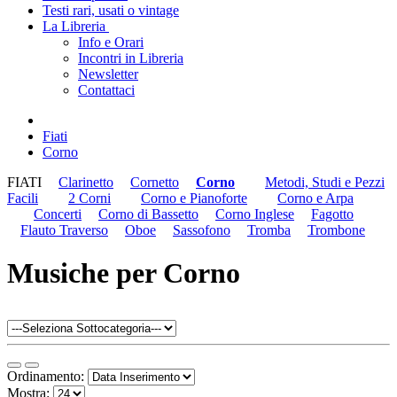
Testi rari, usati o vintage
La Libreria
Info e Orari
Incontri in Libreria
Newsletter
Contattaci
Fiati
Corno
FIATI
Clarinetto
Cornetto
Corno
Metodi, Studi e Pezzi
Facili
2 Corni
Corno e Pianoforte
Corno e Arpa
Concerti
Corno di Bassetto
Corno Inglese
Fagotto
Flauto Traverso
Oboe
Sassofono
Tromba
Trombone
Musiche per Corno
Ordinamento:
Mostra: