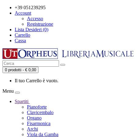
+39 051239295
Account
Accesso
Registrazione
Lista Desideri (0)
Carrello
Cassa
0 prodotti - € 0,00
Il tuo Carrello è vuoto.
Menu
Spartiti
Pianoforte
Clavicembalo
Organo
Fisarmonica
Archi
Viola da Gamba