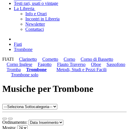
Testi rari, usati o vintage
La Libreria
Info e Orari
Incontri in Libreria
Newsletter
Contattaci
Fiati
Trombone
FIATI
Clarinetto
Cornetto
Corno
Corno di Bassetto
Corno Inglese
Fagotto
Flauto Traverso
Oboe
Sassofono
Tromba
Trombone
Metodi, Studi e Pezzi Facili
Trombone solo
Musiche per Trombone
Ordinamento:
Mostra: