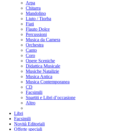
Arpa
Chitarra
Mandolino
Liuto / Tiorba
Fiati
Flauto Dolce
Percussioni
Musica da Camera
Orchestra
Canto
Coro
Opere Sceniche
Didattica Musicale
Musiche Natalizie
Musica Antica
Musica Contemporanea
CD
Facsimili
Spartiti e Libri d’occasione
Altro
Libri
Facsimili
Novità Editoriali
Offerte speciali