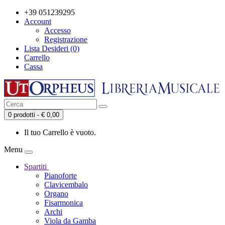
+39 051239295
Account
Accesso
Registrazione
Lista Desideri (0)
Carrello
Cassa
0 prodotti - € 0,00
Il tuo Carrello è vuoto.
Menu
Spartiti
Pianoforte
Clavicembalo
Organo
Fisarmonica
Archi
Viola da Gamba