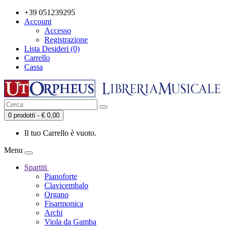
+39 051239295
Account
Accesso
Registrazione
Lista Desideri (0)
Carrello
Cassa
0 prodotti - € 0,00
Il tuo Carrello è vuoto.
Menu
Spartiti
Pianoforte
Clavicembalo
Organo
Fisarmonica
Archi
Viola da Gamba