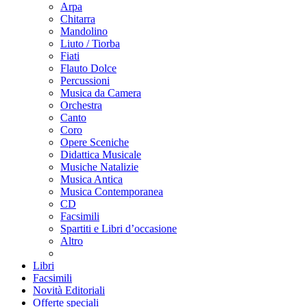
Arpa
Chitarra
Mandolino
Liuto / Tiorba
Fiati
Flauto Dolce
Percussioni
Musica da Camera
Orchestra
Canto
Coro
Opere Sceniche
Didattica Musicale
Musiche Natalizie
Musica Antica
Musica Contemporanea
CD
Facsimili
Spartiti e Libri d’occasione
Altro
Libri
Facsimili
Novità Editoriali
Offerte speciali