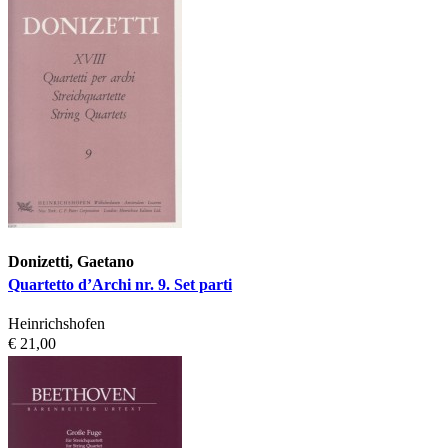
Donizetti, Gaetano
Quartetto d’Archi nr. 9. Set parti
Heinrichshofen
€ 21,00