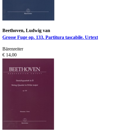
Beethoven, Ludwig van
Grosse Fuge op. 133. Partitura tascabile. Urtext
Bärenreiter
€ 14,00