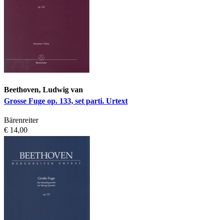
Beethoven, Ludwig van
Grosse Fuge op. 133, set parti. Urtext
Bärenreiter
€ 14,00