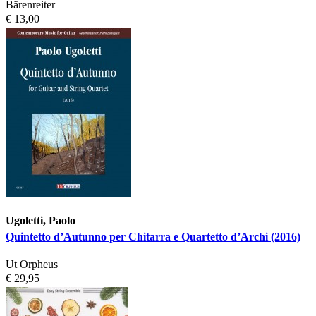
Bärenreiter
€ 13,00
Ugoletti, Paolo
Quintetto d’Autunno per Chitarra e Quartetto d’Archi (2016)
Ut Orpheus
€ 29,95