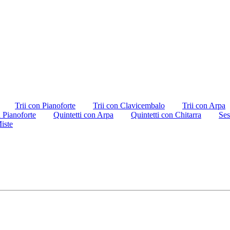
Trii con Pianoforte
Trii con Clavicembalo
Trii con Arpa
n Pianoforte
Quintetti con Arpa
Quintetti con Chitarra
Ses
iste