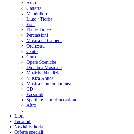
Arpa
Chitarra
Mandolino
Liuto / Tiorba
Fiati
Flauto Dolce
Percussioni
Musica da Camera
Orchestra
Canto
Coro
Opere Sceniche
Didattica Musicale
Musiche Natalizie
Musica Antica
Musica Contemporanea
CD
Facsimili
Spartiti e Libri d’occasione
Altro
Libri
Facsimili
Novità Editoriali
Offerte speciali