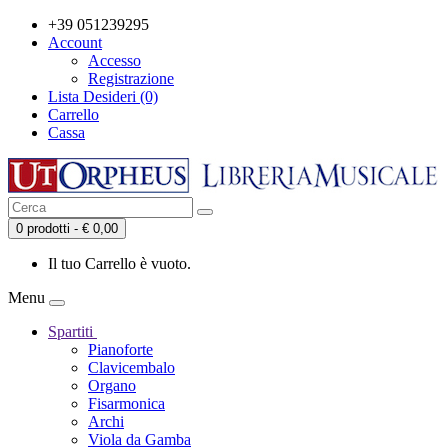
+39 051239295
Account
Accesso
Registrazione
Lista Desideri (0)
Carrello
Cassa
0 prodotti - € 0,00
Il tuo Carrello è vuoto.
Menu
Spartiti
Pianoforte
Clavicembalo
Organo
Fisarmonica
Archi
Viola da Gamba