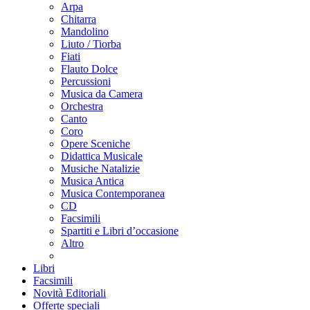
Arpa
Chitarra
Mandolino
Liuto / Tiorba
Fiati
Flauto Dolce
Percussioni
Musica da Camera
Orchestra
Canto
Coro
Opere Sceniche
Didattica Musicale
Musiche Natalizie
Musica Antica
Musica Contemporanea
CD
Facsimili
Spartiti e Libri d’occasione
Altro
Libri
Facsimili
Novità Editoriali
Offerte speciali