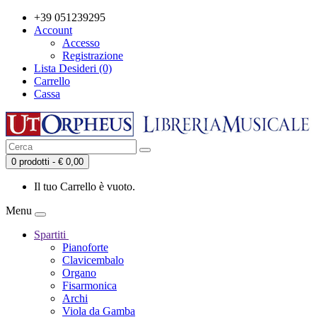
+39 051239295
Account
Accesso
Registrazione
Lista Desideri (0)
Carrello
Cassa
0 prodotti - € 0,00
Il tuo Carrello è vuoto.
Menu
Spartiti
Pianoforte
Clavicembalo
Organo
Fisarmonica
Archi
Viola da Gamba