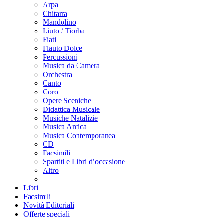
Arpa
Chitarra
Mandolino
Liuto / Tiorba
Fiati
Flauto Dolce
Percussioni
Musica da Camera
Orchestra
Canto
Coro
Opere Sceniche
Didattica Musicale
Musiche Natalizie
Musica Antica
Musica Contemporanea
CD
Facsimili
Spartiti e Libri d’occasione
Altro
Libri
Facsimili
Novità Editoriali
Offerte speciali