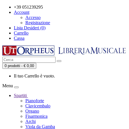
+39 051239295
Account
Accesso
Registrazione
Lista Desideri (0)
Carrello
Cassa
0 prodotti - € 0,00
Il tuo Carrello è vuoto.
Menu
Spartiti
Pianoforte
Clavicembalo
Organo
Fisarmonica
Archi
Viola da Gamba