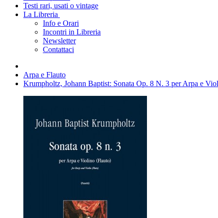
Testi rari, usati o vintage
La Libreria
Info e Orari
Incontri in Libreria
Newsletter
Contattaci
Arpa e Flauto
Krumpholtz, Johann Baptist: Sonata Op. 8 N. 3 per Arpa e Viol