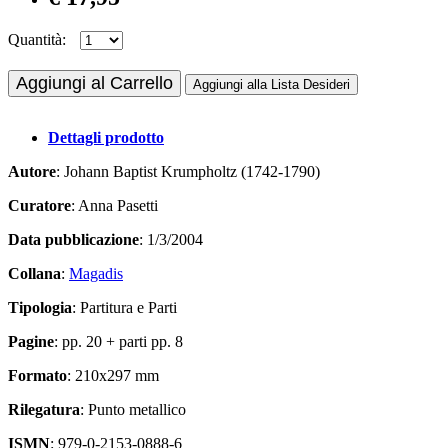
Quantità:
Aggiungi al Carrello
Aggiungi alla Lista Desideri
Dettagli prodotto
Autore
: Johann Baptist Krumpholtz (1742-1790)
Curatore
: Anna Pasetti
Data pubblicazione
: 1/3/2004
Collana
:
Magadis
Tipologia
: Partitura e Parti
Pagine
: pp. 20 + parti pp. 8
Formato
: 210x297 mm
Rilegatura
: Punto metallico
ISMN
: 979-0-2153-0888-6