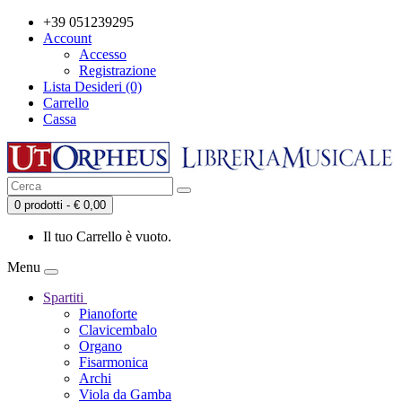
+39 051239295
Account
Accesso
Registrazione
Lista Desideri (0)
Carrello
Cassa
0 prodotti - € 0,00
Il tuo Carrello è vuoto.
Menu
Spartiti
Pianoforte
Clavicembalo
Organo
Fisarmonica
Archi
Viola da Gamba