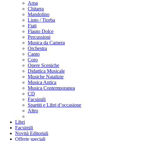
Arpa
Chitarra
Mandolino
Liuto / Tiorba
Fiati
Flauto Dolce
Percussioni
Musica da Camera
Orchestra
Canto
Coro
Opere Sceniche
Didattica Musicale
Musiche Natalizie
Musica Antica
Musica Contemporanea
CD
Facsimili
Spartiti e Libri d’occasione
Altro
Libri
Facsimili
Novità Editoriali
Offerte speciali