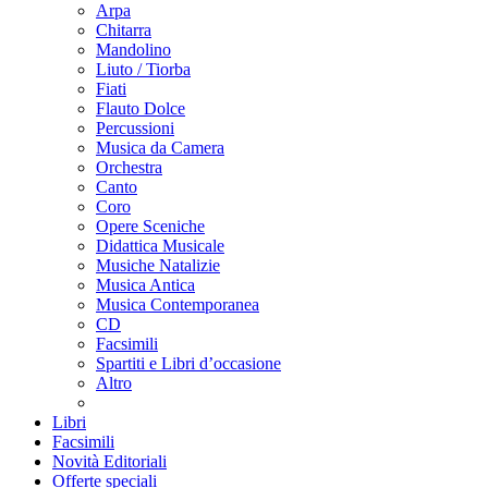
Arpa
Chitarra
Mandolino
Liuto / Tiorba
Fiati
Flauto Dolce
Percussioni
Musica da Camera
Orchestra
Canto
Coro
Opere Sceniche
Didattica Musicale
Musiche Natalizie
Musica Antica
Musica Contemporanea
CD
Facsimili
Spartiti e Libri d’occasione
Altro
Libri
Facsimili
Novità Editoriali
Offerte speciali