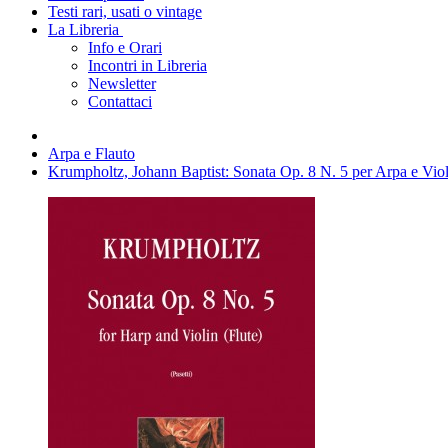
Testi rari, usati o vintage
La Libreria
Info e Orari
Incontri in Libreria
Newsletter
Contattaci
Arpa e Flauto
Krumpholtz, Johann Baptist: Sonata Op. 8 N. 5 per Arpa e Viol