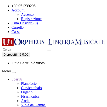
+39 051239295
Account
Accesso
Registrazione
Lista Desideri (0)
Carrello
Cassa
0 prodotti - € 0,00
Il tuo Carrello è vuoto.
Menu
Spartiti
Pianoforte
Clavicembalo
Organo
Fisarmonica
Archi
Viola da Gamba