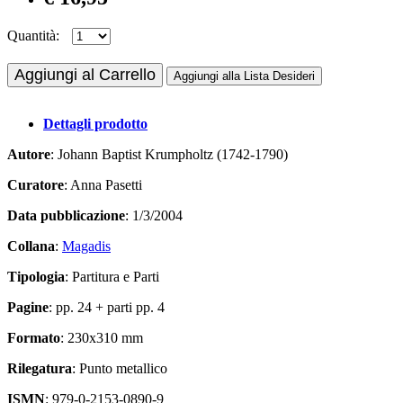
Quantità:
Aggiungi al Carrello
Aggiungi alla Lista Desideri
Dettagli prodotto
Autore
: Johann Baptist Krumpholtz (1742-1790)
Curatore
: Anna Pasetti
Data pubblicazione
: 1/3/2004
Collana
:
Magadis
Tipologia
: Partitura e Parti
Pagine
: pp. 24 + parti pp. 4
Formato
: 230x310 mm
Rilegatura
: Punto metallico
ISMN
: 979-0-2153-0890-9