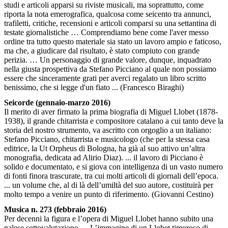
studi e articoli apparsi su riviste musicali, ma soprattutto, come
riporta la nota emerografica, qualcosa come seicento tra annunci,
trafiletti, critiche, recensioni e articoli comparsi su una settantina di
testate giornalistiche … Comprendiamo bene come l'aver messo
ordine tra tutto questo materiale sia stato un lavoro ampio e faticoso,
ma che, a giudicare dal risultato, è stato compiuto con grande
perizia. … Un personaggio di grande valore, dunque, inquadrato
nella giusta prospettiva da Stefano Picciano al quale non possiamo
essere che sinceramente grati per averci regalato un libro scritto
benissimo, che si legge d'un fiato ... (Francesco Biraghi)
Seicorde (gennaio-marzo 2016)
Il merito di aver firmato la prima biografia di Miguel Llobet (1878-
1938), il grande chitarrista e compositore catalano a cui tanto deve la
storia del nostro strumento, va ascritto con orgoglio a un italiano:
Stefano Picciano, chitarrista e musicologo (che per la stessa casa
editrice, la Ut Orpheus di Bologna, ha già al suo attivo un’altra
monografia, dedicata ad Alirio Diaz). ... il lavoro di Picciano è
solido e documentato, e si giova con intelligenza di un vasto numero
di fonti finora trascurate, tra cui molti articoli di giornali dell’epoca.
... un volume che, al di là dell’umiltà del suo autore, costituirà per
molto tempo a venire un punto di riferimento. (Giovanni Cestino)
Musica n. 273 (febbraio 2016)
Per decenni la figura e l’opera di Miguel Llobet hanno subito una
palese sottovalutazione. ... L’immagine di un Llobet timoroso di