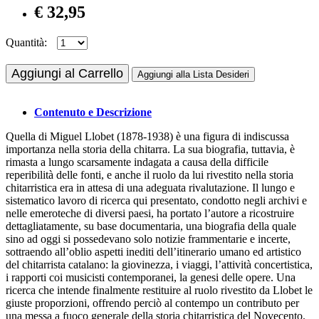
€ 32,95
Quantità:
Aggiungi al Carrello
Aggiungi alla Lista Desideri
Contenuto e Descrizione
Quella di Miguel Llobet (1878-1938) è una figura di indiscussa
importanza nella storia della chitarra. La sua biografia, tuttavia, è
rimasta a lungo scarsamente indagata a causa della difficile
reperibilità delle fonti, e anche il ruolo da lui rivestito nella storia
chitarristica era in attesa di una adeguata rivalutazione. Il lungo e
sistematico lavoro di ricerca qui presentato, condotto negli archivi e
nelle emeroteche di diversi paesi, ha portato l’autore a ricostruire
dettagliatamente, su base documentaria, una biografia della quale
sino ad oggi si possedevano solo notizie frammentarie e incerte,
sottraendo all’oblio aspetti inediti dell’itinerario umano ed artistico
del chitarrista catalano: la giovinezza, i viaggi, l’attività concertistica,
i rapporti coi musicisti contemporanei, la genesi delle opere. Una
ricerca che intende finalmente restituire al ruolo rivestito da Llobet le
giuste proporzioni, offrendo perciò al contempo un contributo per
una messa a fuoco generale della storia chitarristica del Novecento.