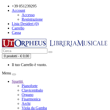
+39 051239295
Account
Accesso
Registrazione
Lista Desideri (0)
Carrello
Cassa
0 prodotti - € 0,00
Il tuo Carrello è vuoto.
Menu
Spartiti
Pianoforte
Clavicembalo
Organo
Fisarmonica
Archi
Viola da Gamba