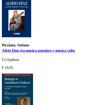
Picciano, Stefano
Alirio Díaz tra musica popolare e musica colta
Ut Orpheus
€ 19,95