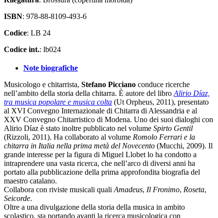
ISBN
: 978-88-8109-493-6
Codice
: LB 24
Codice int.
: lb024
Note biografiche
Musicologo e chitarrista,
Stefano Picciano
conduce ricerche
nell’ambito della storia della chitarra. È autore del libro
Alirio Díaz,
tra musica popolare e musica colta
(Ut Orpheus, 2011), presentato
al XVI Convegno Internazionale di Chitarra di Alessandria e al
XXV Convegno Chitarristico di Modena. Uno dei suoi dialoghi con
Alirio Díaz è stato inoltre pubblicato nel volume
Spirto Gentil
(Rizzoli, 2011). Ha collaborato al volume
Romolo Ferrari e la
chitarra in Italia nella prima metà del Novecento
(Mucchi, 2009). Il
grande interesse per la figura di Miguel Llobet lo ha condotto a
intraprendere una vasta ricerca, che nell’arco di diversi anni ha
portato alla pubblicazione della prima approfondita biografia del
maestro catalano.
Collabora con riviste musicali quali
Amadeus
,
Il Fronimo
,
Roseta
,
Seicorde
.
Oltre a una divulgazione della storia della musica in ambito
scolastico, sta portando avanti la ricerca musicologica con