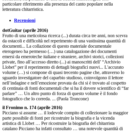
particolare riferimento alla presenza del canto popolare nella
letteratura chitarristica.
Recensioni
dotGuitar (aprile 2016)
Frutto di una meticolosa ricerca (...) durata circa tre anni, non scevra
da ostacoli e difficoltà nel reperimento di una vastissima quantità di
documenti... La collazione di questo materiale documentale
eterogeneo ha permesso (…) una catalogazione dei documenti
emersi da emeroteche italiane e straniere, archivi storici, collezioni
private, fino all’accesso diretto (...) ai manoscritti dell’ “Archivio
Llobet” per il reperimento di dettagli biografici nuovi... L'accurato
volume (…) si compone di quasi trecento pagine che, attraverso lo
sguardo investigatore del caparbio studioso, coinvolgono il lettore
nell’indagine e nell’emozione provata da chi si è trovato al cospetto
di centinaia di fonti documentali che si ha il dovere scientifico di “far
parlare” … Un altro punto di forza di questo volume è il fondo
fotografico che lo correda. ... (Paola Troncone)
il Fronimo n. 174 (aprile 2016)
Picciano si assume … il lodevole compito di collezionare la maggior
parte possibile di fonti per ricostruire la biografia e la vicenda
artistica di Llobet … Per ricostruire la biografia del chitarrista
catalano Picciano ha infatti consultato … una notevole quantità di