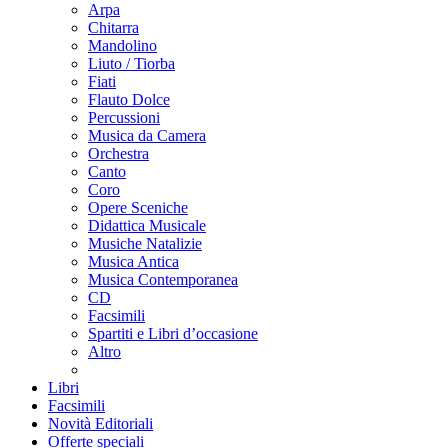
Arpa
Chitarra
Mandolino
Liuto / Tiorba
Fiati
Flauto Dolce
Percussioni
Musica da Camera
Orchestra
Canto
Coro
Opere Sceniche
Didattica Musicale
Musiche Natalizie
Musica Antica
Musica Contemporanea
CD
Facsimili
Spartiti e Libri d’occasione
Altro
Libri
Facsimili
Novità Editoriali
Offerte speciali