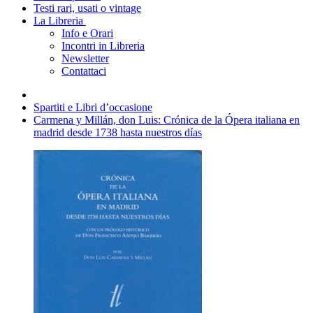
Testi rari, usati o vintage
La Libreria
Info e Orari
Incontri in Libreria
Newsletter
Contattaci
Spartiti e Libri d’occasione
Carmena y Millán, don Luis: Crónica de la Ópera italiana en
madrid desde 1738 hasta nuestros días