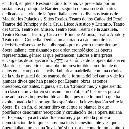
en 1878, en plena Restauración alfonsina, va precedida por un
sustancioso prólogo de Barbieri, seguido de una serie de partes
dedicadas a la vida de la ópera italiana en los diversos teatros de
Madrid: los Palacios y Sitios Reales, Teatro de los Caños del Peral,
Teatros del Príncipe y de la Cruz, Liceo Artístico y Literario, Teatro
del Circo, Teatro del Museo, Teatro Real, Teatro de la Zarzuela,
Teatro Rossini, Teatro y Circo del Príncipe Alfonso, Teatro Apolo y
Teatro de la Comedia. Dedica un apartado a cada uno de los
dieciséis coliseos que han albergado por mayor o menor tiempo la
ópera italiana, consignando por orden cronológico las óperas
representadas, género al que pertenecen, autores e intérpretes
encargados de su ejecución. La 'Crónica de la ópera italiana en
Madrid' se convierte en una obra imprescindible como fuente de
datos en el campo de la actividad lírica madrileña, con una crónica
de la vida musical de los teatros, de la fortuna del bel canto y de los
grandes divos que han pasado por España: obras, estrenos,
directores, cantantes, lugares, etc. La 'Crónica' fue, y sigue siendo,
un clásico con valor en si mismo como ?objeto? histórico, pero al
que además es imprescindible acudir, a pesar de lo mucho que ha
evolucionado la historiografía española en la investigación sobre la
ópera. Es, en fin, el primer libro en el que se plantea lo que
podríamos denominar 'recepción y circulación' de la ópera italiana
en España, cuya actividad fue enorme, y por ello la primera
demostración de lo que es hoy una tesis incuestionable y es que la
ópera italiana no es una 'invasión' si no, por el contario, un capítulo