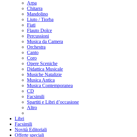
Arpa
Chitarra
Mandolino
Liuto / Tiorba
Fiati
Flauto Dolce
Percussioni
Musica da Camera
Orchestra
Canto
Coro
Opere Sceniche
Didattica Musicale
Musiche Natalizie
Musica Antica
Musica Contemporanea
CD
Facsimili
Spartiti e Libri d’occasione
Altro
Libri
Facsimili
Novità Editoriali
Offerte speciali