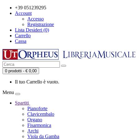
+39 051239295
Account
Accesso
Registrazione
Lista Desideri (0)
Carrello
Cassa
0 prodotti - € 0,00
Il tuo Carrello è vuoto.
Menu
Spartiti
Pianoforte
Clavicembalo
Organo
Fisarmonica
Archi
Viola da Gamba