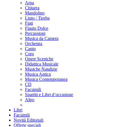
Arpa
Chitarra
Mandolino
Liuto / Tiorba
Fiati
Flauto Dolce
Percussioni
Musica da Camera
Orchestra
Canto
Coro
Opere Sceniche
Didattica Musicale
Musiche Natalizie
Musica Antica
Musica Contemporanea
CD
Facsimili
Spartiti e Libri d’occasione
Altro
Libri
Facsimili
Novità Editoriali
Offerte speciali