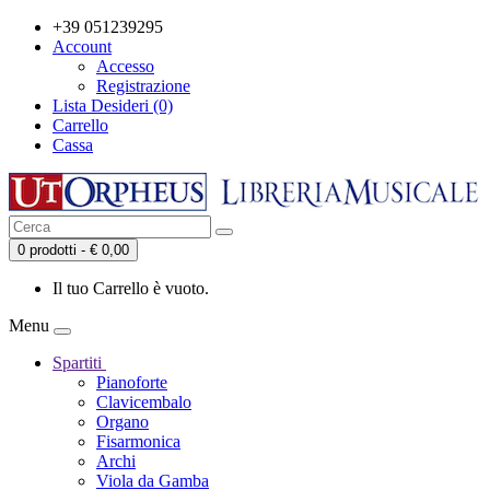
+39 051239295
Account
Accesso
Registrazione
Lista Desideri (0)
Carrello
Cassa
0 prodotti - € 0,00
Il tuo Carrello è vuoto.
Menu
Spartiti
Pianoforte
Clavicembalo
Organo
Fisarmonica
Archi
Viola da Gamba