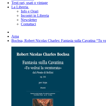
Testi rari, usati o vintage
La Libreria
Info e Orari
Incontri in Libreria
Newsletter
Contattaci
Arpa
Bochsa, Robert Nicolas Charles: Fantasia sulla Cavatina “Tu vedr