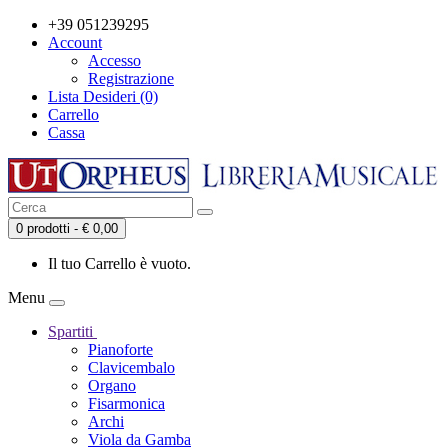
+39 051239295
Account
Accesso
Registrazione
Lista Desideri (0)
Carrello
Cassa
0 prodotti - € 0,00
Il tuo Carrello è vuoto.
Menu
Spartiti
Pianoforte
Clavicembalo
Organo
Fisarmonica
Archi
Viola da Gamba