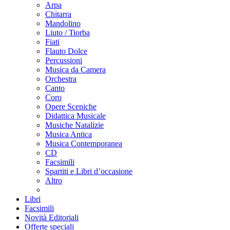
Arpa
Chitarra
Mandolino
Liuto / Tiorba
Fiati
Flauto Dolce
Percussioni
Musica da Camera
Orchestra
Canto
Coro
Opere Sceniche
Didattica Musicale
Musiche Natalizie
Musica Antica
Musica Contemporanea
CD
Facsimili
Spartiti e Libri d’occasione
Altro
Libri
Facsimili
Novità Editoriali
Offerte speciali