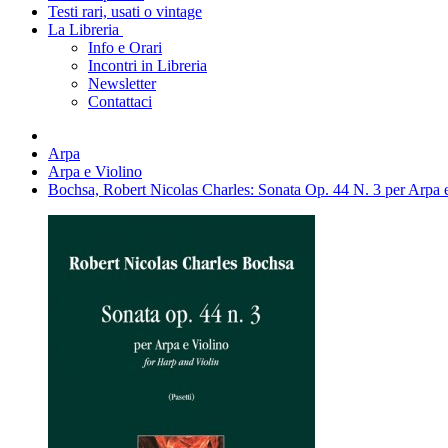
Testi rari, usati o vintage
La Libreria
Info e Orari
Incontri in Libreria
Newsletter
Contattaci
Arpa
Arpa e Violino
Bochsa, Robert Nicolas Charles: Sonata Op. 44 N. 3 per Arpa 