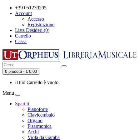
+39 051239295
Account
Accesso
Registrazione
Lista Desideri (0)
Carrello
Cassa
0 prodotti - € 0,00
Il tuo Carrello è vuoto.
Menu
Spartiti
Pianoforte
Clavicembalo
Organo
Fisarmonica
Archi
Viola da Gamba