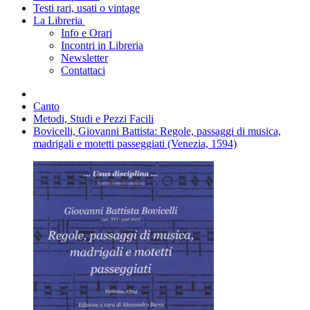
Testi rari, usati o vintage
La Libreria
Info e Orari
Incontri in Libreria
Newsletter
Contattaci
Canto
Metodi, Studi e Pezzi Facili
Bovicelli, Giovanni Battista: Regole, passaggi di musica,
madrigali e motetti passeggiati (Venezia, 1594)