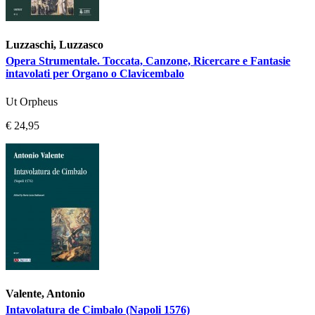
Luzzaschi, Luzzasco
Opera Strumentale. Toccata, Canzone, Ricercare e Fantasie
intavolati per Organo o Clavicembalo
Ut Orpheus
€ 24,95
Valente, Antonio
Intavolatura de Cimbalo (Napoli 1576)