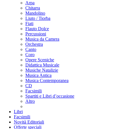
Arpa
Chitarra
Mandolino
Liuto / Tiorba
Fiati
Flauto Dolce
Percussioni
Musica da Camera
Orchestra
Canto
Coro
Opere Sceniche
Didattica Musicale
Musiche Natalizie
Musica Antica
Musica Contemporanea
CD
Facsimili
Spartiti e Libri d’occasione
Altro
Libri
Facsimili
Novità Editoriali
Offerte speciali