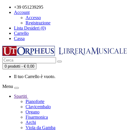
+39 051239295
Account
Accesso
Registrazione
Lista Desideri (0)
Carrello
Cassa
0 prodotti - € 0,00
Il tuo Carrello è vuoto.
Menu
Spartiti
Pianoforte
Clavicembalo
Organo
Fisarmonica
Archi
Viola da Gamba