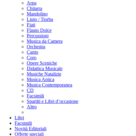
Arpa
Chitarra
Mandolino
Liuto / Tiorba
Fiati
Flauto Dolce
Percussioni
Musica da Camera
Orchestra
Canto
Coro
Opere Sceniche
Didattica Musicale
Musiche Natalizie
Musica Antica
Musica Contemporanea
CD
Facsimili
Spartiti e Libri d’occasione
Altro
Libri
Facsimili
Novità Editoriali
Offerte speciali