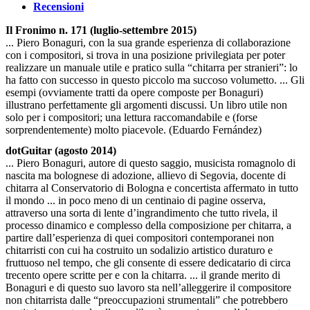
Recensioni
Il Fronimo n. 171 (luglio-settembre 2015)
... Piero Bonaguri, con la sua grande esperienza di collaborazione
con i compositori, si trova in una posizione privilegiata per poter
realizzare un manuale utile e pratico sulla “chitarra per stranieri”: lo
ha fatto con successo in questo piccolo ma succoso volumetto. ... Gli
esempi (ovviamente tratti da opere composte per Bonaguri)
illustrano perfettamente gli argomenti discussi. Un libro utile non
solo per i compositori; una lettura raccomandabile e (forse
sorprendentemente) molto piacevole. (Eduardo Fernández)
dotGuitar (agosto 2014)
... Piero Bonaguri, autore di questo saggio, musicista romagnolo di
nascita ma bolognese di adozione, allievo di Segovia, docente di
chitarra al Conservatorio di Bologna e concertista affermato in tutto
il mondo ... in poco meno di un centinaio di pagine osserva,
attraverso una sorta di lente d’ingrandimento che tutto rivela, il
processo dinamico e complesso della composizione per chitarra, a
partire dall’esperienza di quei compositori contemporanei non
chitarristi con cui ha costruito un sodalizio artistico duraturo e
fruttuoso nel tempo, che gli consente di essere dedicatario di circa
trecento opere scritte per e con la chitarra. ... il grande merito di
Bonaguri e di questo suo lavoro sta nell’alleggerire il compositore
non chitarrista dalle “preoccupazioni strumentali” che potrebbero