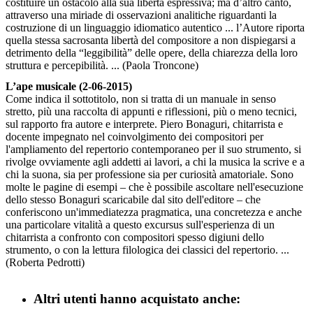
costituire un ostacolo alla sua libertà espressiva; ma d’altro canto,
attraverso una miriade di osservazioni analitiche riguardanti la
costruzione di un linguaggio idiomatico autentico ... l’Autore riporta
quella stessa sacrosanta libertà del compositore a non dispiegarsi a
detrimento della “leggibilità” delle opere, della chiarezza della loro
struttura e percepibilità. ... (Paola Troncone)
L’ape musicale (2-06-2015)
Come indica il sottotitolo, non si tratta di un manuale in senso
stretto, più una raccolta di appunti e riflessioni, più o meno tecnici,
sul rapporto fra autore e interprete. Piero Bonaguri, chitarrista e
docente impegnato nel coinvolgimento dei compositori per
l'ampliamento del repertorio contemporaneo per il suo strumento, si
rivolge ovviamente agli addetti ai lavori, a chi la musica la scrive e a
chi la suona, sia per professione sia per curiosità amatoriale. Sono
molte le pagine di esempi – che è possibile ascoltare nell'esecuzione
dello stesso Bonaguri scaricabile dal sito dell'editore – che
conferiscono un'immediatezza pragmatica, una concretezza e anche
una particolare vitalità a questo excursus sull'esperienza di un
chitarrista a confronto con compositori spesso digiuni dello
strumento, o con la lettura filologica dei classici del repertorio. ...
(Roberta Pedrotti)
Altri utenti hanno acquistato anche: