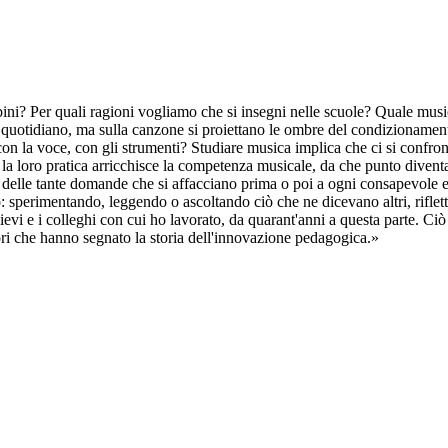
mbini? Per quali ragioni vogliamo che si insegni nelle scuole? Quale musi
ane quotidiano, ma sulla canzone si proiettano le ombre del condizioname
on la voce, con gli strumenti? Studiare musica implica che ci si confronti
to la loro pratica arricchisce la competenza musicale, da che punto div
 delle tante domande che si affacciano prima o poi a ogni consapevole e
sperimentando, leggendo o ascoltando ciò che ne dicevano altri, rifletten
ievi e i colleghi con cui ho lavorato, da quarant'anni a questa parte. Ciò 
tori che hanno segnato la storia dell'innovazione pedagogica.»