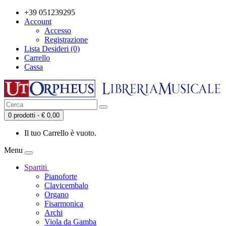
+39 051239295
Account
Accesso
Registrazione
Lista Desideri (0)
Carrello
Cassa
0 prodotti - € 0,00
Il tuo Carrello è vuoto.
Menu
Spartiti
Pianoforte
Clavicembalo
Organo
Fisarmonica
Archi
Viola da Gamba