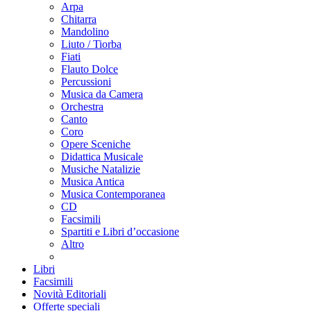
Arpa
Chitarra
Mandolino
Liuto / Tiorba
Fiati
Flauto Dolce
Percussioni
Musica da Camera
Orchestra
Canto
Coro
Opere Sceniche
Didattica Musicale
Musiche Natalizie
Musica Antica
Musica Contemporanea
CD
Facsimili
Spartiti e Libri d’occasione
Altro
Libri
Facsimili
Novità Editoriali
Offerte speciali