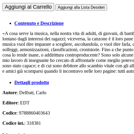
Aggiungi al Carrello
Aggiungi alla Lista Desideri
Contenuto e Descrizione
«A cosa serve la musica, nella nostra vita di adulti, di giovani, di ba
lontano dagli interessi dei ragazzi; viceversa, la canzone è il loro p
musica vuol dire imparare a scegliere, ascoltandola, o vuol dire farla, c
solfeggi, armonizzazioni, classificazioni, cronistorie. Fino a che pun
cosa lo rende inane, o addirittura controproducente? Sono solo alcune
mio lavoro di insegnante ho cercato di affrontarle come meglio potevo: 
sono stato capace; e di cui sono debitore allo scambio vitale con gli all
e amici già scomparsi quando li incontravo nelle loro pagine: tutti au
Dettagli prodotto
Autore
: Delfrati, Carlo
Editore
: EDT
Codice
: 9788860403643
Codice int.
: 318381