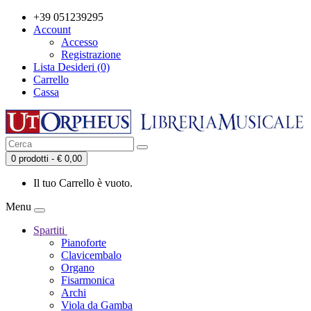
+39 051239295
Account
Accesso
Registrazione
Lista Desideri (0)
Carrello
Cassa
0 prodotti - € 0,00
Il tuo Carrello è vuoto.
Menu
Spartiti
Pianoforte
Clavicembalo
Organo
Fisarmonica
Archi
Viola da Gamba