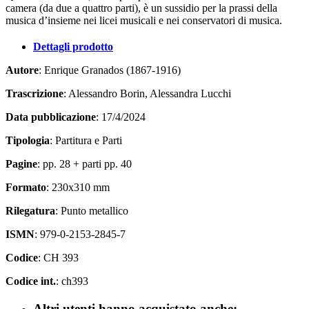
camera (da due a quattro parti), è un sussidio per la prassi della
musica d’insieme nei licei musicali e nei conservatori di musica.
Dettagli prodotto
Autore
: Enrique Granados (1867-1916)
Trascrizione
: Alessandro Borin, Alessandra Lucchi
Data pubblicazione
: 17/4/2024
Tipologia
: Partitura e Parti
Pagine
: pp. 28 + parti pp. 40
Formato
: 230x310 mm
Rilegatura
: Punto metallico
ISMN
: 979-0-2153-2845-7
Codice
: CH 393
Codice int.
: ch393
Altri utenti hanno acquistato anche: