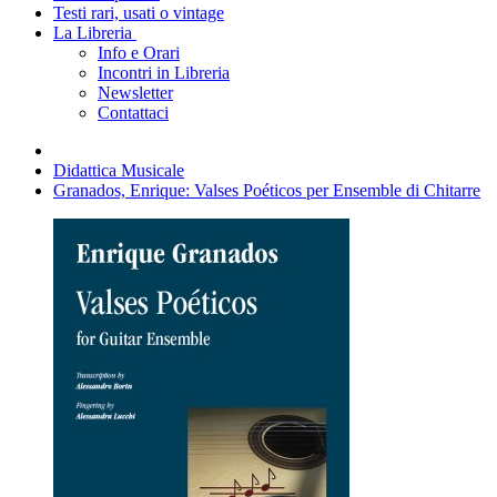
Testi rari, usati o vintage
La Libreria
Info e Orari
Incontri in Libreria
Newsletter
Contattaci
Didattica Musicale
Granados, Enrique: Valses Poéticos per Ensemble di Chitarre