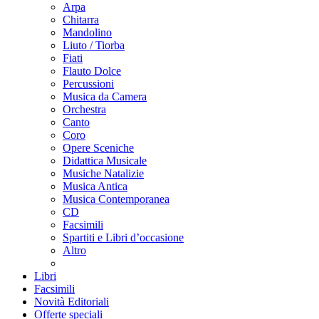
Arpa
Chitarra
Mandolino
Liuto / Tiorba
Fiati
Flauto Dolce
Percussioni
Musica da Camera
Orchestra
Canto
Coro
Opere Sceniche
Didattica Musicale
Musiche Natalizie
Musica Antica
Musica Contemporanea
CD
Facsimili
Spartiti e Libri d’occasione
Altro
Libri
Facsimili
Novità Editoriali
Offerte speciali