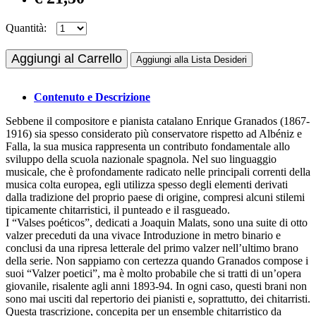
Quantità:
Aggiungi al Carrello
Aggiungi alla Lista Desideri
Contenuto e Descrizione
Sebbene il compositore e pianista catalano Enrique Granados (1867-
1916) sia spesso considerato più conservatore rispetto ad Albéniz e
Falla, la sua musica rappresenta un contributo fondamentale allo
sviluppo della scuola nazionale spagnola. Nel suo linguaggio
musicale, che è profondamente radicato nelle principali correnti della
musica colta europea, egli utilizza spesso degli elementi derivati
dalla tradizione del proprio paese di origine, compresi alcuni stilemi
tipicamente chitarristici, il punteado e il rasgueado.
I “Valses poéticos”, dedicati a Joaquin Malats, sono una suite di otto
valzer preceduti da una vivace Introduzione in metro binario e
conclusi da una ripresa letterale del primo valzer nell’ultimo brano
della serie. Non sappiamo con certezza quando Granados compose i
suoi “Valzer poetici”, ma è molto probabile che si tratti di un’opera
giovanile, risalente agli anni 1893-94. In ogni caso, questi brani non
sono mai usciti dal repertorio dei pianisti e, soprattutto, dei chitarristi.
Questa trascrizione, concepita per un ensemble chitarristico da