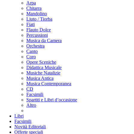
Arpa
Chitarra
Mandolino
Liuto / Tiorba
Fiati
Flauto Dolce
Percussioni
Musica da Camera
Orchestra
Canto
Coro
Opere Sceniche
Didattica Musicale
Musiche Natalizie
Musica Antica
Musica Contemporanea
CD
Facsimili
Spartiti e Libri d’occasione
Altro
Libri
Facsimili
Novità Editoriali
Offerte speciali