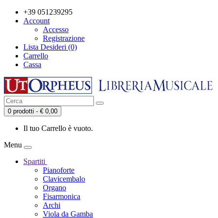
+39 051239295
Account
Accesso
Registrazione
Lista Desideri (0)
Carrello
Cassa
0 prodotti - € 0,00
Il tuo Carrello è vuoto.
Menu
Spartiti
Pianoforte
Clavicembalo
Organo
Fisarmonica
Archi
Viola da Gamba