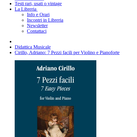
Testi rari, usati o vintage
La Libreria
Info e Orari
Incontri in Libreria
Newsletter
Contattaci
Didattica Musicale
Cirillo, Adriano: 7 Pezzi facili per Violino e Pianoforte