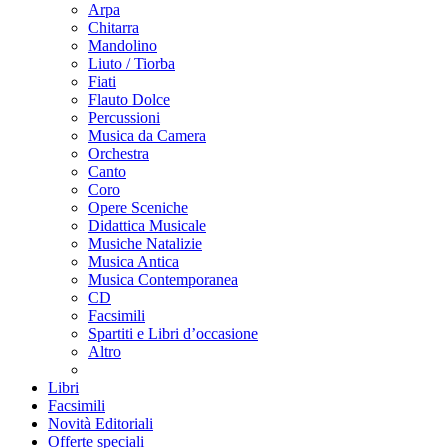
Arpa
Chitarra
Mandolino
Liuto / Tiorba
Fiati
Flauto Dolce
Percussioni
Musica da Camera
Orchestra
Canto
Coro
Opere Sceniche
Didattica Musicale
Musiche Natalizie
Musica Antica
Musica Contemporanea
CD
Facsimili
Spartiti e Libri d’occasione
Altro
Libri
Facsimili
Novità Editoriali
Offerte speciali