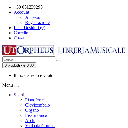
+39 051239295
Account
Accesso
Registrazione
Lista Desideri (0)
Carrello
Cassa
0 prodotti - € 0,00
Il tuo Carrello è vuoto.
Menu
Spartiti
Pianoforte
Clavicembalo
Organo
Fisarmonica
Archi
Viola da Gamba