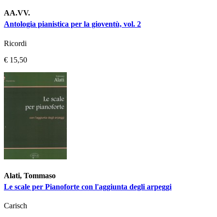
AA.VV.
Antologia pianistica per la gioventù, vol. 2
Ricordi
€ 15,50
Alati, Tommaso
Le scale per Pianoforte con l'aggiunta degli arpeggi
Carisch