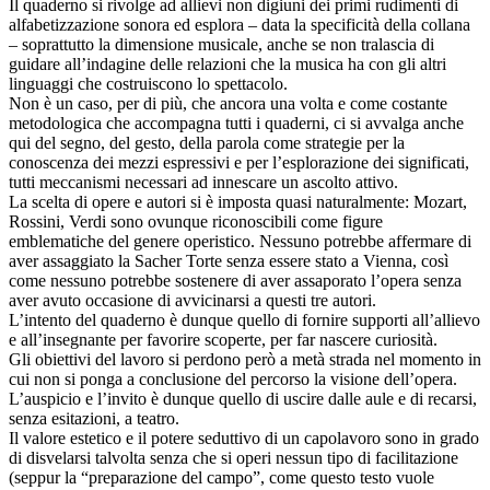
Il quaderno si rivolge ad allievi non digiuni dei primi rudimenti di
alfabetizzazione sonora ed esplora – data la specificità della collana
– soprattutto la dimensione musicale, anche se non tralascia di
guidare all’indagine delle relazioni che la musica ha con gli altri
linguaggi che costruiscono lo spettacolo.
Non è un caso, per di più, che ancora una volta e come costante
metodologica che accompagna tutti i quaderni, ci si avvalga anche
qui del segno, del gesto, della parola come strategie per la
conoscenza dei mezzi espressivi e per l’esplorazione dei significati,
tutti meccanismi necessari ad innescare un ascolto attivo.
La scelta di opere e autori si è imposta quasi naturalmente: Mozart,
Rossini, Verdi sono ovunque riconoscibili come figure
emblematiche del genere operistico. Nessuno potrebbe affermare di
aver assaggiato la Sacher Torte senza essere stato a Vienna, così
come nessuno potrebbe sostenere di aver assaporato l’opera senza
aver avuto occasione di avvicinarsi a questi tre autori.
L’intento del quaderno è dunque quello di fornire supporti all’allievo
e all’insegnante per favorire scoperte, per far nascere curiosità.
Gli obiettivi del lavoro si perdono però a metà strada nel momento in
cui non si ponga a conclusione del percorso la visione dell’opera.
L’auspicio e l’invito è dunque quello di uscire dalle aule e di recarsi,
senza esitazioni, a teatro.
Il valore estetico e il potere seduttivo di un capolavoro sono in grado
di disvelarsi talvolta senza che si operi nessun tipo di facilitazione
(seppur la “preparazione del campo”, come questo testo vuole