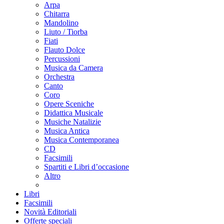
Arpa
Chitarra
Mandolino
Liuto / Tiorba
Fiati
Flauto Dolce
Percussioni
Musica da Camera
Orchestra
Canto
Coro
Opere Sceniche
Didattica Musicale
Musiche Natalizie
Musica Antica
Musica Contemporanea
CD
Facsimili
Spartiti e Libri d’occasione
Altro
Libri
Facsimili
Novità Editoriali
Offerte speciali