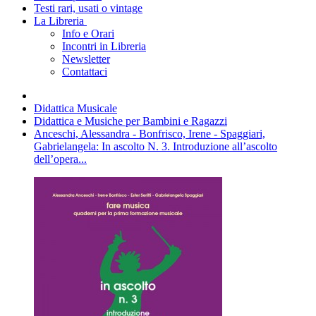
Testi rari, usati o vintage
La Libreria
Info e Orari
Incontri in Libreria
Newsletter
Contattaci
Didattica Musicale
Didattica e Musiche per Bambini e Ragazzi
Anceschi, Alessandra - Bonfrisco, Irene - Spaggiari,
Gabrielangela: In ascolto N. 3. Introduzione all’ascolto
dell’opera...