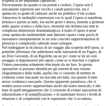
scoperta di tre importanti capolavori.
Diversamente da quanto si sia portati a credere, l’opera non è
unicamente repertorio per vecchi e canuti parrucconi, ma è
spettacolo in grado di catturare anche un pubblico d’età scolare.
Attraverso le molteplici espressioni con le quali l’opera si manifesta
(musica e parola su tutte, ma anche gesto e danza, insieme a gestione
dello spazio scenico e della luce, elementi che definiscono tutti la
complessa dimensione drammaturgica), il teatro d’opera si pone
come spettacolo multimediale ante litteram capace come pochi di
riassumere esemplarmente in un solo concetto rappresentazioni di
pienezza e complessità culturale assai variegate.
Nel tratteggiare la ricchezza di un viaggio alla scoperta dell’opera, si
potrebbe affermare che addentrarsi nelle narrazioni di un Figaro, di
un Don Giovanni, di un Rigoletto sia un po’ come se da un solo
assaggio si degustassero più sapori, come se si riuscisse a cogliere
l’intero panorama solamente sbirciando da un foro. In questa
operazione si possono identificare gli estremi di una visione
ologrammatica della realtà, quella che ci consente di mettere in
evidenza come una parte sia inscritta nel tutto, ma quanto il tutto
stesso costituisca una parte. Questo apparente paradosso, che ci
sembra possa essere rappresentato anche dal teatro musicale, è alla
base di quell’atteggiamento che ci consente di evitare operazioni di
riduzionismo e di semplificazione, e di aumentare invece i livelli di
relazione e di complessità con le esperienze che ci accadono.