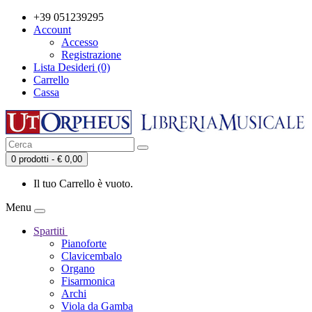
+39 051239295
Account
Accesso
Registrazione
Lista Desideri (0)
Carrello
Cassa
0 prodotti - € 0,00
Il tuo Carrello è vuoto.
Menu
Spartiti
Pianoforte
Clavicembalo
Organo
Fisarmonica
Archi
Viola da Gamba