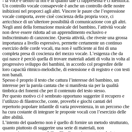
- la voce è dentro di noi e in quanto tale ci rappresenta e ci identifica.
Un controllo vocale consapevole è anche un controllo delle nostre
inibizioni nel proporci agli altri. Vincere le paure che l’espressione
vocale comporta, avere cioè coscienza della propria voce, ci
arricchisce di un’ulteriore possibilità di comunicazione con gli altri.
Negli anni della formazione musicale del bambino, l’attività vocale
non deve essere ridotta ad un apprendimento esclusivo e
indiscriminato di canzoncine. Questa attività, che riveste una grossa
importanza a livello espressivo, permette certamente un continuo
esercizio delle corde vocali, ma non è sufficiente ai fini di una
completa presa di coscienza del mezzo vocale. L’esigenza che da
qui nasce è perciò quella di trovare materiali adatti di volta in volta al
progressivo sviluppo dei bambini, in accordo col progredire delle
loro capacità ritmico-melodiche, di estensione e di registro e con testi
non banali.
Spesso è proprio il testo che cattura l’interesse del bambino, un
interesse per la parola cantata che si manifesta sia per la qualità
timbrica dei fonemi che per il contenuto del testo stesso.
Per questo motivo ci è sembrato opportuno suggerire il recupero e
l’utilizzo di filastrocche, conte, proverbi e giochi cantati del
repertorio popolare infantile di varia provenienza, in un percorso che
ha cura costante di integrare le proposte vocali con l’esercizio delle
altre abilità.
L’intento del quaderno non è quello di fornire un metodo strutturato,
quanto piuttosto di suggerire una serie di materiali, non