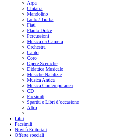
Arpa
Chitarra
Mandolino
Liuto / Tiorba
Fiati
Flauto Dolce
Percussioni
Musica da Camera
Orchestra
Canto
Coro
Opere Sceniche
Didattica Musicale
Musiche Natalizie
Musica Antica
Musica Contemporanea
CD
Facsimili
Spartiti e Libri d’occasione
Altro
Libri
Facsimili
Novità Editoriali
Offerte speciali