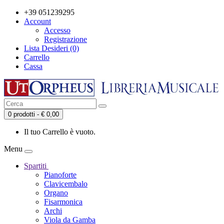
+39 051239295
Account
Accesso
Registrazione
Lista Desideri (0)
Carrello
Cassa
0 prodotti - € 0,00
Il tuo Carrello è vuoto.
Menu
Spartiti
Pianoforte
Clavicembalo
Organo
Fisarmonica
Archi
Viola da Gamba