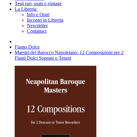
Testi rari, usati o vintage
La Libreria
Info e Orari
Incontri in Libreria
Newsletter
Contattaci
Flauto Dolce
Maestri del Barocco Napoletano: 12 Composizioni per 2
Flauti Dolci Soprani o Tenori