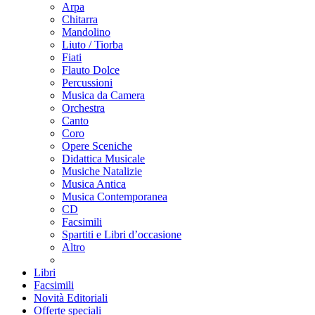
Arpa
Chitarra
Mandolino
Liuto / Tiorba
Fiati
Flauto Dolce
Percussioni
Musica da Camera
Orchestra
Canto
Coro
Opere Sceniche
Didattica Musicale
Musiche Natalizie
Musica Antica
Musica Contemporanea
CD
Facsimili
Spartiti e Libri d’occasione
Altro
Libri
Facsimili
Novità Editoriali
Offerte speciali