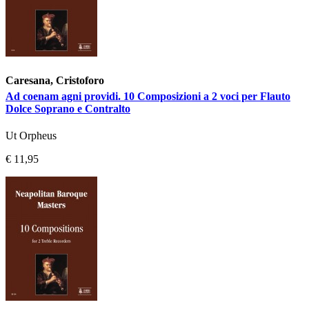
Caresana, Cristoforo
Ad coenam agni providi. 10 Composizioni a 2 voci per Flauto
Dolce Soprano e Contralto
Ut Orpheus
€ 11,95