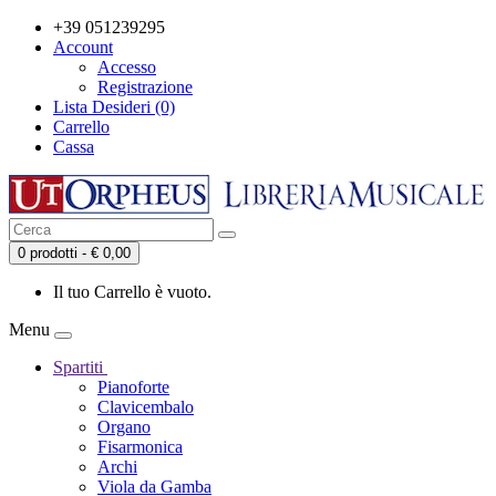
+39 051239295
Account
Accesso
Registrazione
Lista Desideri (0)
Carrello
Cassa
0 prodotti - € 0,00
Il tuo Carrello è vuoto.
Menu
Spartiti
Pianoforte
Clavicembalo
Organo
Fisarmonica
Archi
Viola da Gamba