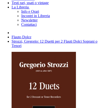
Testi rari, usati o vintage
La Libreria
Info e Orari
Incontri in Libreria
Newsletter
Contattaci
Flauto Dolce
Strozzi, Gregorio: 12 Duetti per 2 Flauti Dolci Soprani o
Tenori