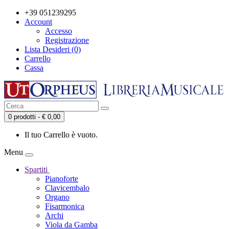
+39 051239295
Account
Accesso
Registrazione
Lista Desideri (0)
Carrello
Cassa
0 prodotti - € 0,00
Il tuo Carrello è vuoto.
Menu
Spartiti
Pianoforte
Clavicembalo
Organo
Fisarmonica
Archi
Viola da Gamba