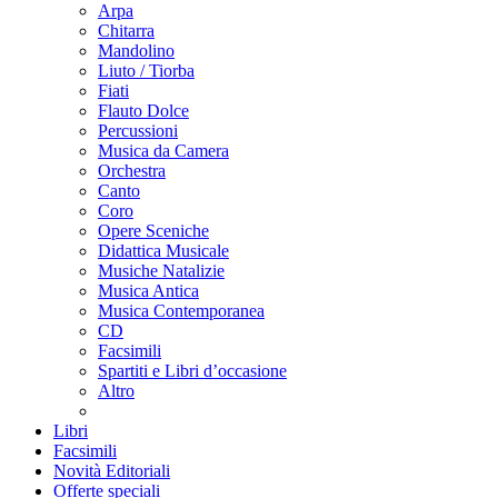
Arpa
Chitarra
Mandolino
Liuto / Tiorba
Fiati
Flauto Dolce
Percussioni
Musica da Camera
Orchestra
Canto
Coro
Opere Sceniche
Didattica Musicale
Musiche Natalizie
Musica Antica
Musica Contemporanea
CD
Facsimili
Spartiti e Libri d’occasione
Altro
Libri
Facsimili
Novità Editoriali
Offerte speciali