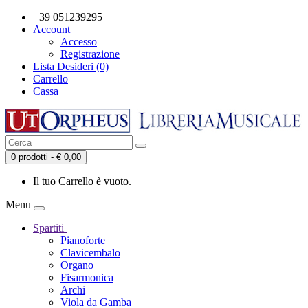
+39 051239295
Account
Accesso
Registrazione
Lista Desideri (0)
Carrello
Cassa
0 prodotti - € 0,00
Il tuo Carrello è vuoto.
Menu
Spartiti
Pianoforte
Clavicembalo
Organo
Fisarmonica
Archi
Viola da Gamba