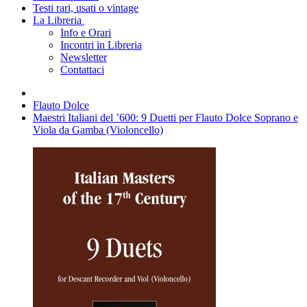
Testi rari, usati o vintage
La Libreria
Info e Orari
Incontri in Libreria
Newsletter
Contattaci
Flauto Dolce
Maestri Italiani del ’600: 9 Duetti per Flauto Dolce Soprano e
Viola da Gamba (Violoncello)