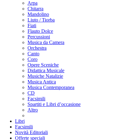
Arpa
Chitarra
Mandolino
Liuto / Tiorba
Fiati
Flauto Dolce
Percussioni
Musica da Camera
Orchestra
Canto
Coro
Opere Sceniche
Didattica Musicale
Musiche Natalizie
Musica Antica
Musica Contemporanea
CD
Facsimili
Spartiti e Libri d’occasione
Altro
Libri
Facsimili
Novità Editoriali
Offerte speciali