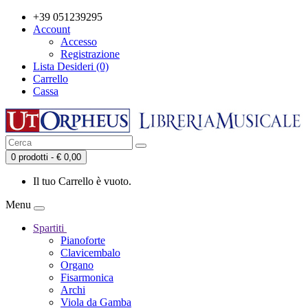
+39 051239295
Account
Accesso
Registrazione
Lista Desideri (0)
Carrello
Cassa
0 prodotti - € 0,00
Il tuo Carrello è vuoto.
Menu
Spartiti
Pianoforte
Clavicembalo
Organo
Fisarmonica
Archi
Viola da Gamba