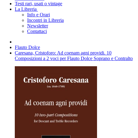
Testi rari, usati o vintage
La Libreria
Info e Orari
Incontri in Libreria
Newsletter
Contattaci
Flauto Dolce
Caresana, Cristoforo: Ad coenam agni providi. 10
Composizioni a 2 voci per Flauto Dolce Soprano e Contralto