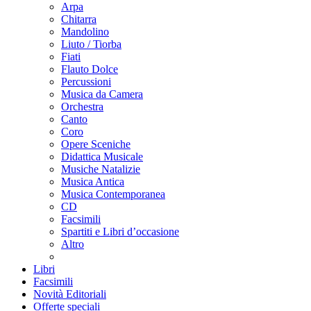
Arpa
Chitarra
Mandolino
Liuto / Tiorba
Fiati
Flauto Dolce
Percussioni
Musica da Camera
Orchestra
Canto
Coro
Opere Sceniche
Didattica Musicale
Musiche Natalizie
Musica Antica
Musica Contemporanea
CD
Facsimili
Spartiti e Libri d’occasione
Altro
Libri
Facsimili
Novità Editoriali
Offerte speciali