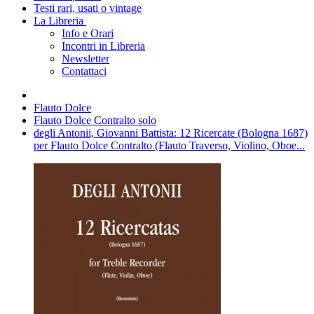
Testi rari, usati o vintage
La Libreria
Info e Orari
Incontri in Libreria
Newsletter
Contattaci
Flauto Dolce
Flauto Dolce Contralto solo
degli Antonii, Giovanni Battista: 12 Ricercate (Bologna 1687)
per Flauto Dolce Contralto (Flauto Traverso, Violino, Oboe...