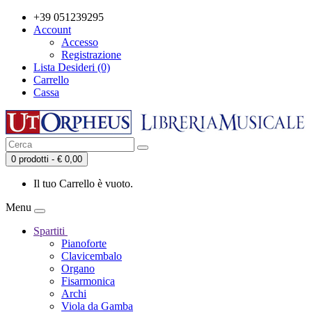
+39 051239295
Account
Accesso
Registrazione
Lista Desideri (0)
Carrello
Cassa
0 prodotti - € 0,00
Il tuo Carrello è vuoto.
Menu
Spartiti
Pianoforte
Clavicembalo
Organo
Fisarmonica
Archi
Viola da Gamba