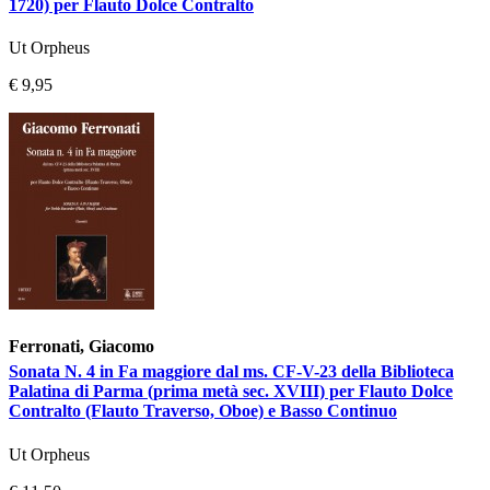
1720) per Flauto Dolce Contralto
Ut Orpheus
€ 9,95
Ferronati, Giacomo
Sonata N. 4 in Fa maggiore dal ms. CF-V-23 della Biblioteca
Palatina di Parma (prima metà sec. XVIII) per Flauto Dolce
Contralto (Flauto Traverso, Oboe) e Basso Continuo
Ut Orpheus