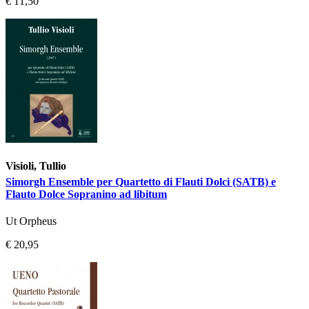
€ 11,50
Visioli, Tullio
Simorgh Ensemble per Quartetto di Flauti Dolci (SATB) e
Flauto Dolce Sopranino ad libitum
Ut Orpheus
€ 20,95