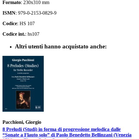
Formato
: 230x310 mm
ISMN
: 979-0-2153-0829-9
Codice
: HS 107
Codice int.
: hs107
Altri utenti hanno acquistato anche:
Pacchioni, Giorgio
8 Preludi (Studi) in forma di progressione melodica dalle
“Sonate a Flauto solo” di Paolo Benedetto Bellinzani (Venezia