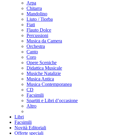
Arpa
Chitarra
Mandolino
Liuto / Tiorba
Fiati
Flauto Dolce
Percussioni
Musica da Camera
Orchestra
Canto
Coro
Opere Sceniche
Didattica Musicale
Musiche Natalizie
Musica Antica
Musica Contemporanea
CD
Facsimili
Spartiti e Libri d’occasione
Altro
Libri
Facsimili
Novità Editoriali
Offerte speciali