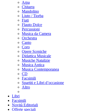
Arpa
Chitarra
Mandolino
Liuto / Tiorba
Fiati
Flauto Dolce
Percussioni
Musica da Camera
Orchestra
Canto
Coro
Opere Sceniche
Didattica Musicale
Musiche Natalizie
Musica Antica
Musica Contemporanea
CD
Facsimili
Spartiti e Libri d’occasione
Altro
Libri
Facsimili
Novità Editoriali
Offerte speciali