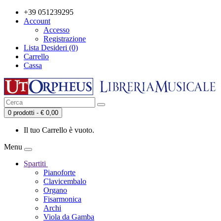
+39 051239295
Account
Accesso
Registrazione
Lista Desideri (0)
Carrello
Cassa
0 prodotti - € 0,00
Il tuo Carrello è vuoto.
Menu
Spartiti
Pianoforte
Clavicembalo
Organo
Fisarmonica
Archi
Viola da Gamba