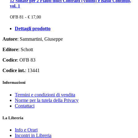
12 Sonate per 2 Flauti dolci Contralti (Violini) e Basso Continuo,
vol. 1
OFB 81 - € 17,00
Dettagli prodotto
Autore
: Sammartini, Giuseppe
Editore
: Schott
Codice
: OFB 83
Codice int.
: 13441
Informazioni
Termini e condizioni di vendita
Norme per la tutela della Privacy
Contattaci
La Libreria
Info e Orari
Incontri in Libreria