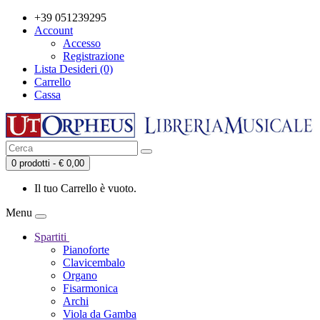
+39 051239295
Account
Accesso
Registrazione
Lista Desideri (0)
Carrello
Cassa
0 prodotti - € 0,00
Il tuo Carrello è vuoto.
Menu
Spartiti
Pianoforte
Clavicembalo
Organo
Fisarmonica
Archi
Viola da Gamba