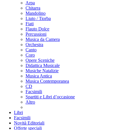
Arpa
Chitarra
Mandolino
Liuto / Tiorba
Fiati
Flauto Dolce
Percussioni
Musica da Camera
Orchestra
Canto
Coro
Opere Sceniche
Didattica Musicale
Musiche Natalizie
Musica Antica
Musica Contemporanea
CD
Facsimili
Spartiti e Libri d’occasione
Altro
Libri
Facsimili
Novità Editoriali
Offerte speciali