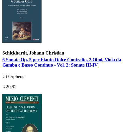
Schickhardt, Johann Christian
6 Sonate Op. 5 per Flauto Dolce Contralto, 2 Oboi, Viola da
Gamba e Basso Continuo - Vol. 2: Sonate III-IV
Ut Orpheus
€ 26,95