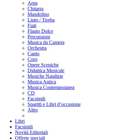
Arpa
Chitarra
Mandolino
Liuto / Tiorba
Fiati
Flauto Dolce
Percussioni
Musica da Camera
Orchestra
Canto
Coro
Opere Sceniche
Didattica Musicale
Musiche Natalizie
Musica Antica
Musica Contemporanea
CD
Facsimili
Spartiti e Libri d’occasione
Altro
Libri
Facsimili
Novità Editoriali
Offerte speciali