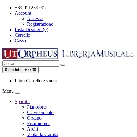
+39 051239295
Account
Accesso
Registrazione
Lista Desideri (0)
Carrello
Cassa
0 prodotti - € 0,00
Il tuo Carrello è vuoto.
Menu
Spartiti
Pianoforte
Clavicembalo
Organo
Fisarmonica
Archi
Viola da Gamba