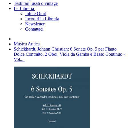
Testi rari, usati o vintage
La Libreria
Info e Orari
Incontri in Libreria
Newsletter
Contattaci
Musica Antica
Schickhardt, Johann Christian: 6 Sonate Op. 5 per Flauto
Dolce Contralto, 2 Oboi, Viola da Gamba e Basso Continuo -
Vol....