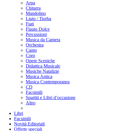
Arpa
Chitarra
Mandolino
Liuto / Tiorba
Fiati
Flauto Dolce
Percussioni
Musica da Camera
Orchestra
Canto
Coro
Opere Sceniche
Didattica Musicale
Musiche Natalizie
Musica Antica
Musica Contemporanea
CD
Facsimili
Spartiti e Libri d’occasione
Altro
Libri
Facsimili
Novità Editoriali
Offerte speciali