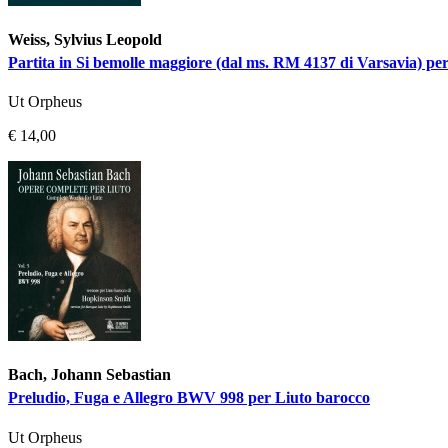
Weiss, Sylvius Leopold
Partita in Si bemolle maggiore (dal ms. RM 4137 di Varsavia) pe
Ut Orpheus
€ 14,00
Bach, Johann Sebastian
Preludio, Fuga e Allegro BWV 998 per Liuto barocco
Ut Orpheus