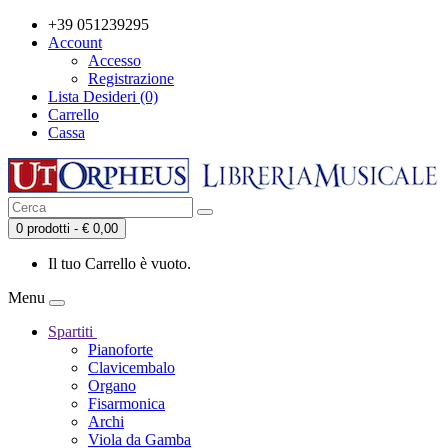
+39 051239295
Account
Accesso
Registrazione
Lista Desideri (0)
Carrello
Cassa
0 prodotti - € 0,00
Il tuo Carrello è vuoto.
Menu
Spartiti
Pianoforte
Clavicembalo
Organo
Fisarmonica
Archi
Viola da Gamba