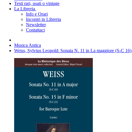
Testi rari, usati o vintage
La Libreria
Info e Orari
Incontri in Libreria
Newsletter
Contattaci
Musica Antica
Weiss, Sylvius Leopold: Sonata N. 11 in La maggiore (S-C 16)