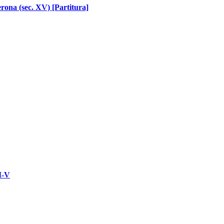
erona (sec. XV) [Partitura]
I-V