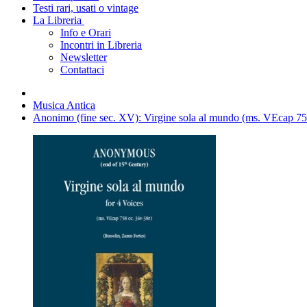
Testi rari, usati o vintage
La Libreria
Info e Orari
Incontri in Libreria
Newsletter
Contattaci
Musica Antica
Anonimo (fine sec. XV): Virgine sola al mundo (ms. VEcap 758