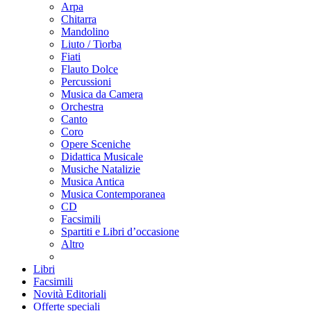
Arpa
Chitarra
Mandolino
Liuto / Tiorba
Fiati
Flauto Dolce
Percussioni
Musica da Camera
Orchestra
Canto
Coro
Opere Sceniche
Didattica Musicale
Musiche Natalizie
Musica Antica
Musica Contemporanea
CD
Facsimili
Spartiti e Libri d’occasione
Altro
Libri
Facsimili
Novità Editoriali
Offerte speciali