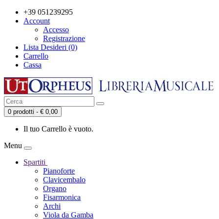
+39 051239295
Account
Accesso
Registrazione
Lista Desideri (0)
Carrello
Cassa
0 prodotti - € 0,00
Il tuo Carrello è vuoto.
Menu
Spartiti
Pianoforte
Clavicembalo
Organo
Fisarmonica
Archi
Viola da Gamba